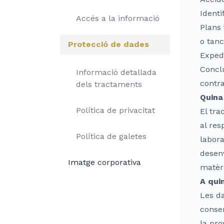
Identi
Accés a la informació
Plans 
o tanc
Protecció de dades
Expedi
Conclu
Informació detallada
contra
dels tractaments
Quina
Política de privacitat
El tra
al res
Política de galetes
labora
desenv
Imatge corporativa
matèri
A qui
Les da
consen
la pro