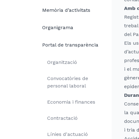
Amb q
Memòria d’activitats
Regist
trebal
Organigrama
del Pa
Els us
Portal de transparència
d’actu
profes
Organització
i el m
gènere
Convocatòries de
personal laboral
epidem
Duran
Economia i finances
Conser
la qua
Contractació
docume
i tria
Línies d'actuació
Accide