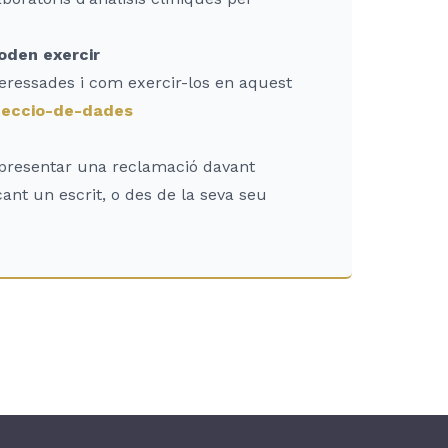
oden exercir
teressades i com exercir-los en aquest
oteccio-de-dades
a presentar una reclamació davant
ant un escrit, o des de la seva seu