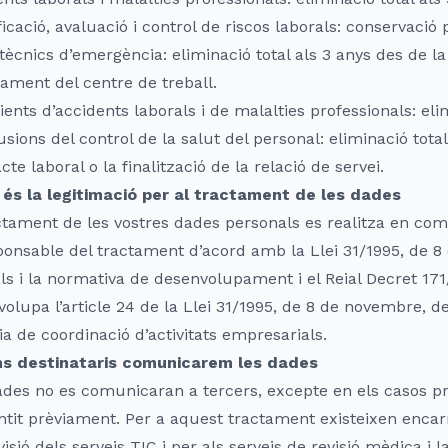
ficació, avaluació i control de riscos laborals: conservaci
tècnics d’emergència: eliminació total als 3 anys des de l
ament del centre de treball.
ents d’accidents laborals i de malalties professionals: elim
sions del control de la salut del personal: eliminació total 
cte laboral o la finalització de la relació de servei.
 és la legitimació per al tractament de les dades
ctament de les vostres dades personals es realitza en com
ponsable del tractament d’acord amb la Llei 31/1995, de 8
ls i la normativa de desenvolupament i el Reial Decret 171
olupa l’article 24 de la Llei 31/1995, de 8 de novembre, d
a de coordinació d’activitats empresarials.
ns destinataris comunicarem les dades
des no es comunicaran a tercers, excepte en els casos pr
tit prèviament. Per a aquest tractament existeixen encar
visió dels serveis TIC i per als serveis de revisió mèdica i l