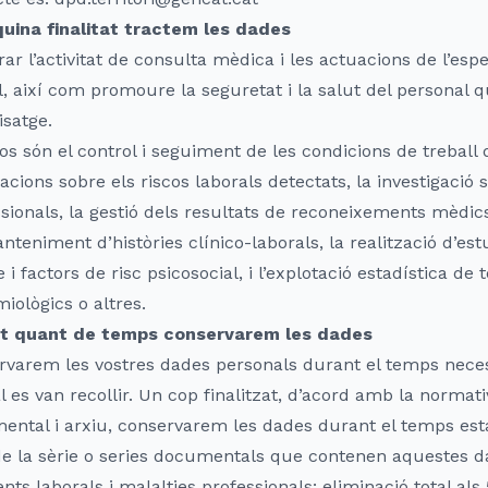
uina finalitat tractem les dades
rar l’activitat de consulta mèdica i les actuacions de l’esp
l, així com promoure la seguretat i la salut del personal q
isatge.
os són el control i seguiment de les condicions de treball 
acions sobre els riscos laborals detectats, la investigació 
sionals, la gestió dels resultats de reconeixements mèdics (
anteniment d’històries clínico-laborals, la realització d’est
 i factors de risc psicosocial, i l’explotació estadística de
iològics o altres.
t quant de temps conservarem les dades
varem les vostres dades personals durant el temps necess
l es van recollir. Un cop finalitzat, d’acord amb la normat
ntal i arxiu, conservarem les dades durant el temps estab
 de la sèrie o series documentals que contenen aquestes 
nts laborals i malalties professionals: eliminació total als 