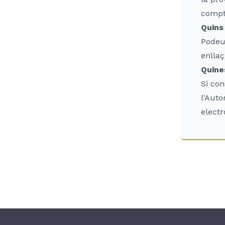
compt
Quins
Podeu 
enllaç
Quine
Si con
l'Auto
electr