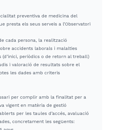
ecialitat preventiva de medicina del
ue presta els seus serveis a l’Observatori
de cada persona, la realització
sobre accidents laborals i malalties
d’inici, periòdics o de retorn al treball)
udis i valoració de resultats sobre el
 totes les dades amb criteris
ari per complir amb la finalitat per a
iva vigent en matèria de gestió
lerts per les taules d’accés, avaluació
dades, concretament les següents:
5 anys.