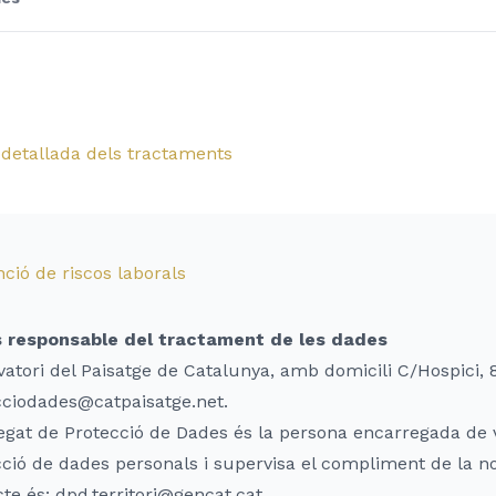
 detallada dels tractaments
ció de riscos laborals
s responsable del tractament de les dades
atori del Paisatge de Catalunya, amb domicili C/Hospici, 8
cciodades@catpaisatge.net.
egat de Protecció de Dades és la persona encarregada de v
ció de dades personals i supervisa el compliment de la n
te és: dpd.territori@gencat.cat