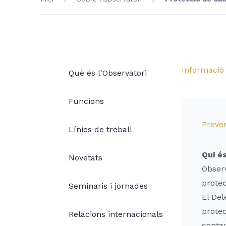
Informació
Què és l'Observatori
Funcions
Preven
Línies de treball
Qui é
Novetats
Observ
prote
Seminaris i jornades
El Del
protec
Relacions internacionals
contac