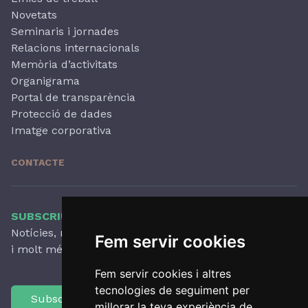
Novetats
Seminaris i jornades
Relacions internacionals
Memòria d’activitats
Organigrama
Portal de transparència
Protecció de dades
Imatge corporativa
CONTACTE
SUBSCRIU-TE AL NOSTRE BUTLLETÍ
Notícies, novetats destacades, articles, activitats
Fem servir cookies
i molt més, amb periodicitat trimestral.
Fem servir cookies i altres
tecnologies de seguiment per
Subscriu-te
millorar la teva experiència de