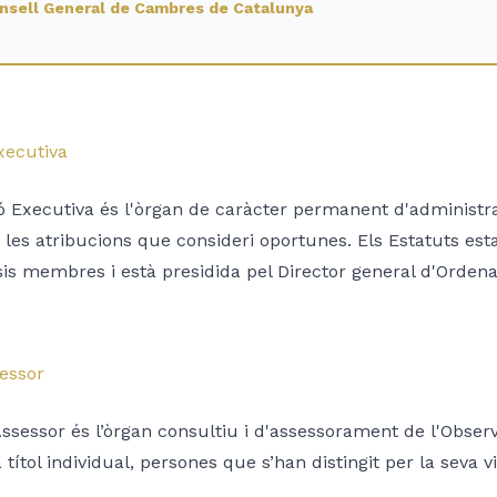
nsell General de Cambres de Catalunya
xecutiva
 Executiva és l'òrgan de caràcter permanent d'administraci
 les atribucions que consideri oportunes. Els Estatuts es
s membres i està presidida pel Director general d'Ordenac
essor
Assessor és l’òrgan consultiu i d'assessorament de l'Obser
a títol individual, persones que s’han distingit per la seva 