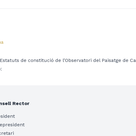
ma
Estatuts de constitució de l’Observatori del Paisatge de C
:
nsell Rector
esident
cepresident
retari