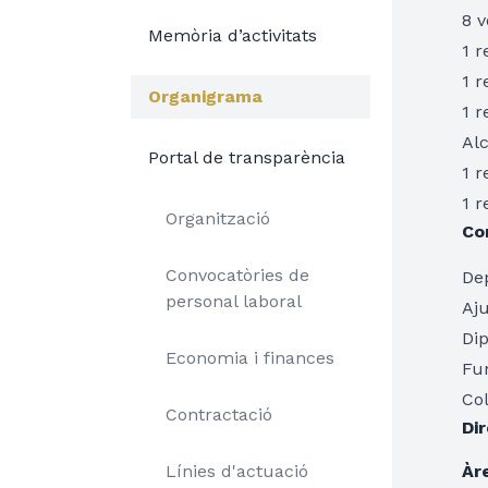
8 v
Memòria d’activitats
1 r
1 
Organigrama
1 r
Alc
Portal de transparència
1 r
1 r
Organització
Co
Convocatòries de
Dep
personal laboral
Aj
Di
Economia i finances
Fu
Col
Contractació
Di
Línies d'actuació
Àr