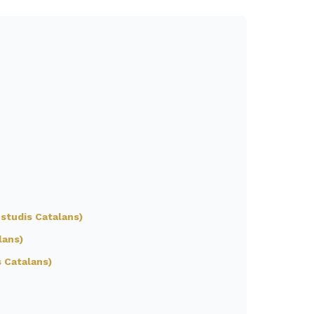
’Estudis Catalans)
lans)
s Catalans)