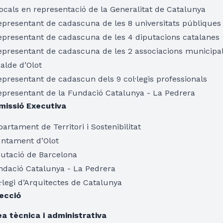
ocals en representació de la Generalitat de Catalunya
epresentant de cadascuna de les 8 universitats públiques
representant de cadascuna de les 4 diputacions catalanes
epresentant de cadascuna de les 2 associacions municipal
alde d’Olot
epresentant de cadascun dels 9 col·legis professionals
epresentant de la Fundació Catalunya - La Pedrera
missió Executiva
artament de Territori i Sostenibilitat
untament d’Olot
putació de Barcelona
ndació Catalunya - La Pedrera
·legi d’Arquitectes de Catalunya
recció
ea tècnica i administrativa