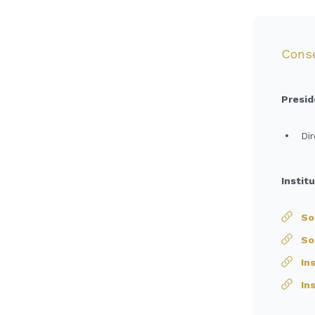
Conse
Presid
•
Dir
Instit
So
So
In
In