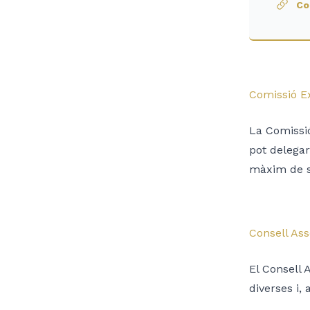
Co
Comissió E
La Comissió
pot delegar
màxim de si
Consell Ass
El Consell 
diverses i, 