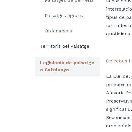
Paisatges de perifèria
la col·lect
interrelaci
Paisatges agraris
tipus de pa
tant a les 
Ordenances
quotidians o
Territoris pel Paisatge
Objectius i 
Legislació de paisatge
a Catalunya
La Llei del 
principis q
Afavorir l’
Preservar, 
significatiu.
Reconèixer 
ambientals,