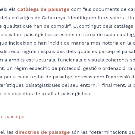
neix els
catàlegs de paisatge
com “els documents de carà
a dels paisatges de Catalunya, identifiquen llurs valors i ll
e qualitat que han de complir”. El contingut dels catàleg
dels valors paisatgístics presents en l’àrea de cada catàleg;
ue incideixen o han incidit de manera més notòria en la c
pals recorreguts i espais des dels quals es percep el paisat
 a àmbits estructurals, funcionals o visuals coherents so
t, un règim específic de protecció, gestió o ordenació; la d
ca per a cada unitat de paisatge, entesos com l’expressió de 
terístiques paisatgístiques del seu entorn, i, finalment, l
r els objectius de qualitat paisatgística.
de paisatge
ei, les
directrius de paisatge
són les “determinacions que