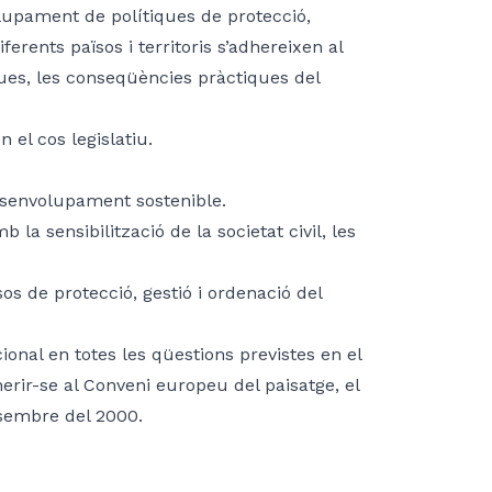
upament de polítiques de protecció,
erents països i territoris s’adhereixen al
tiques, les conseqüències pràctiques del
 el cos legislatiu.
esenvolupament sostenible.
la sensibilització de la societat civil, les
os de protecció, gestió i ordenació del
onal en totes les qüestions previstes en el
rir-se al Conveni europeu del paisatge, el
sembre del 2000.