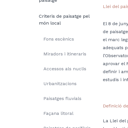
paisatge
Llei del pa
Criteris de paisatge pel
món local
El 8 de jun
de paisatge
Fons escènics
el marc leg
adequats pe
Miradors i itineraris
l’Observato
aprovar el 
Accessos als nuclis
definir i a
estudis i i
Urbanitzacions
Paisatges fluvials
Definició d
Façana litoral
La Llei del