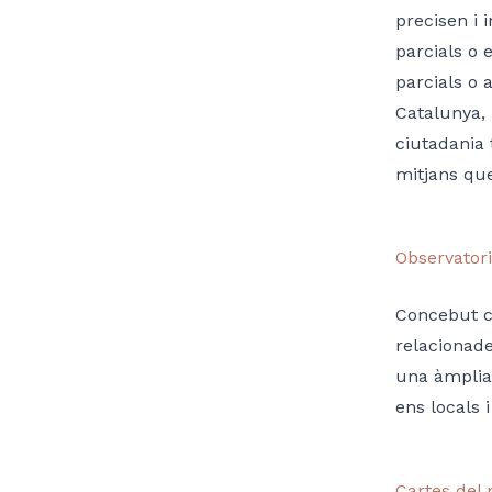
precisen i 
parcials o e
parcials o 
Catalunya, 
ciutadania 
mitjans que
Observatori
Concebut co
relacionade
una àmplia 
ens locals 
Cartes del 