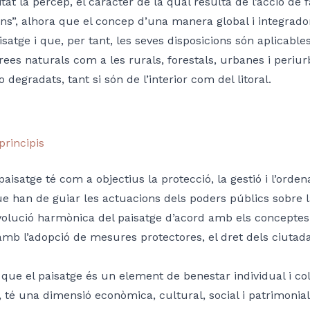
ivitat la percep, el caràcter de la qual resulta de l’acció d
ons”, alhora que el concep d’una manera global i integrador
isatge i que, per tant, les seves disposicions són aplicables 
àrees naturals com a les rurals, forestals, urbanes i periur
 degradats, tant si són de l’interior com del litoral.
principis
paisatge té com a objectius la protecció, la gestió i l’orden
ue han de guiar les actuacions dels poders públics sobre l
evolució harmònica del paisatge d’acord amb els conceptes d’
amb l’adopció de mesures protectores, el dret dels ciuta
que el paisatge és un element de benestar individual i col·
 té una dimensió econòmica, cultural, social i patrimonial