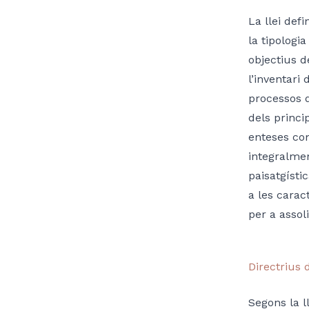
La llei defi
la tipologi
objectius d
l’inventari 
processos q
dels princi
enteses com
integralmen
paisatgísti
a les carac
per a assoli
Directrius 
Segons la ll