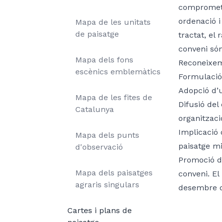
comprometr
ordenació i
Mapa de les unitats
de paisatge
tractat, el
conveni són
Mapa dels fons
Reconeixeme
escènics emblemàtics
Formulació 
Adopció d’
Mapa de les fites de
Difusió del
Catalunya
organitzaci
Implicació 
Mapa dels punts
paisatge mi
d'observació
Promoció d’
Mapa dels paisatges
conveni. El
agraris singulars
desembre d
Cartes i plans de