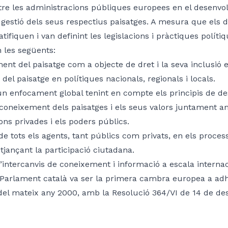
e les administracions públiques europees en el desenvol
 gestió dels seus respectius paisatges. A mesura que els dif
 ratifiquen i van definint les legislacions i pràctiques polí
 les següents:
nt del paisatge com a objecte de dret i la seva inclusió en
del paisatge en polítiques nacionals, regionals i locals.
un enfocament global tenint en compte els principis de d
 coneixement dels paisatges i els seus valors juntament amb 
ons privades i els poders públics.
de tots els agents, tant públics com privats, en els process
tjançant la participació ciutadana.
intercanvis de coneixement i informació a escala internaci
 Parlament català va ser la primera cambra europea a adhe
el mateix any 2000, amb la Resolució 364/VI de 14 de de