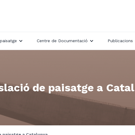
paisatge
Centre de Documentació
Publicacions
slació de paisatge a Cata
e paisatge a Catalunya