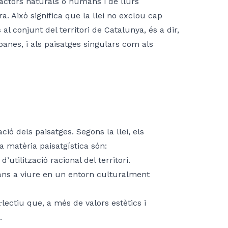
e factors naturals o humans i de llurs
a. Això significa que la llei no exclou cap
al conjunt del territori de Catalunya, és a dir,
banes, i als paisatges singulars com als
ació dels paisatges. Segons la llei, els
a matèria paisatgística són:
utilització racional del territori.
dans a viure en un entorn culturalment
lectiu que, a més de valors estètics i
.