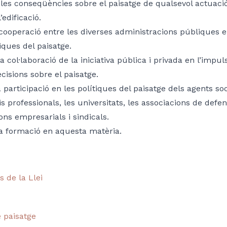
les conseqüències sobre el paisatge de qualsevol actuació d’
’edificació.
 cooperació entre les diverses administracions públiques en
tiques del paisatge.
 col·laboració de la iniciativa pública i privada en l’impul
cisions sobre el paisatge.
 participació en les polítiques del paisatge dels agents so
gis professionals, les universitats, les associacions de defe
ons empresarials i sindicals.
a formació en aquesta matèria.
 de la Llei
 paisatge