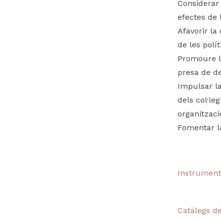
Considerar 
efectes de l
Afavorir la
de les polí
Promoure la
presa de de
Impulsar la
dels col·le
organitzaci
Fomentar l
Instruments
Catàlegs de