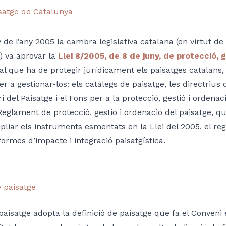
isatge de Catalunya
y de l’any 2005 la cambra legislativa catalana (en virtut
) va aprovar la
Llei 8/2005, de 8 de juny, de protecció, 
al que ha de protegir jurídicament els paisatges catalans,
r a gestionar-los: els catàlegs de paisatge, les directrius d
ri del Paisatge i el Fons per a la protecció, gestió i ordena
Reglament de protecció, gestió i ordenació del paisatge, q
mpliar els instruments esmentats en la Llei del 2005, el r
nformes d’impacte i integració paisatgística.
e paisatge
 paisatge adopta la definició de paisatge que fa el Conveni 