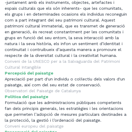
-juntament amb els instruments, objectes, artefactes i
espais culturals que els són inherents- que les comunitats,
els grups i en determinades ocasions els individus reconeguin
com a part integrant del seu patrimoni cultural. Aquest
patrimoni cultural immaterial, que es transmet de generació
en generació, és recreat constantment per les comunitats i
grups en funció del seu entorn, la seva interacció amb la
natura i la seva història, els infon un sentiment d’identitat i
continuïtat i contruibueix d’aquesta manera a promoure el
respecte de la diversitat cultural i la creativitat humana.
Conveni de la UNESCO per a la Salvaguarda del Patrimoni
Cultural Intangible
Percepció del paisatge
Apreciació per part d'un individu o col·lectiu dels valors d'un
paisatge, així com del seu estat de conservació.
Observatori del Paisatge de Catalunya
Política del paisatge
Formulació que les administracions públiques competents
fan dels principis generals, les estratègies i les orientacions
que permeten l’adopció de mesures particulars destinades a
la protecció, la gestió i l’ordenació del paisatge.
Conveni europeu del paisatge
Preservació del paisatge