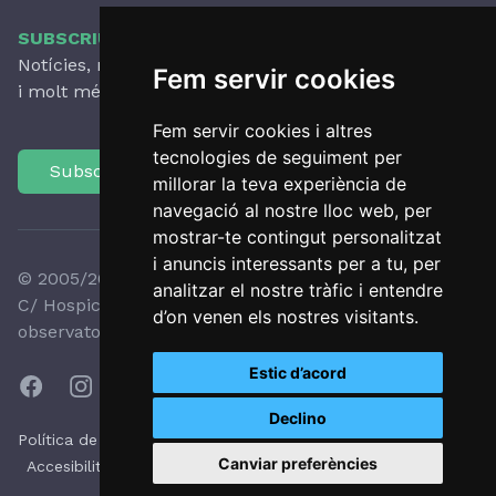
SUBSCRIU-TE AL NOSTRE BUTLLETÍ
Notícies, novetats destacades, articles, activitats
Fem servir cookies
i molt més, amb periodicitat trimestral.
Fem servir cookies i altres
tecnologies de seguiment per
Subscriu-te
millorar la teva experiència de
navegació al nostre lloc web, per
mostrar-te contingut personalitzat
i anuncis interessants per a tu, per
© 2005/2026 Observatori del Paisatge de Catalunya
analitzar el nostre tràfic i entendre
C/ Hospici, 8 - 17800 OLOT - Tel:
+34 972 27 35 64
-
d’on venen els nostres visitants.
observatori@catpaisatge.net
Estic d’acord
Declino
|
|
Política de protecció de dades
Política de galetes
Canviar preferències
|
|
Accesibilitat
Avís legal
Sistema intern d'alertes