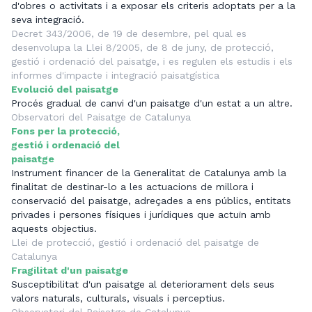
d'obres o activitats i a exposar els criteris adoptats per a la
seva integració.
Decret 343/2006, de 19 de desembre, pel qual es
desenvolupa la Llei 8/2005, de 8 de juny, de protecció,
gestió i ordenació del paisatge, i es regulen els estudis i els
informes d'impacte i integració paisatgística
Evolució del paisatge
Procés gradual de canvi d'un paisatge d'un estat a un altre.
Observatori del Paisatge de Catalunya
Fons per la protecció,
gestió i ordenació del
paisatge
Instrument financer de la Generalitat de Catalunya amb la
finalitat de destinar-lo a les actuacions de millora i
conservació del paisatge, adreçades a ens públics, entitats
privades i persones físiques i jurídiques que actuïn amb
aquests objectius.
Llei de protecció, gestió i ordenació del paisatge de
Catalunya
Fragilitat d'un paisatge
Susceptibilitat d'un paisatge al deteriorament dels seus
valors naturals, culturals, visuals i perceptius.
Observatori del Paisatge de Catalunya