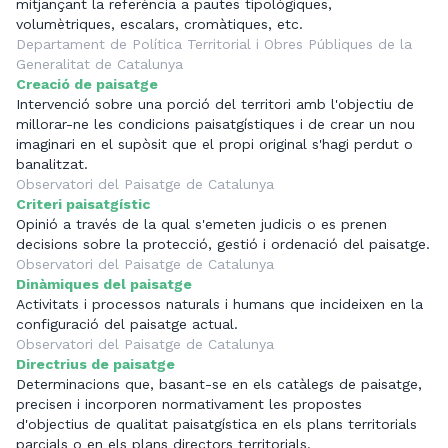
mitjançant la referència a pautes tipològiques,
volumètriques, escalars, cromàtiques, etc.
Departament de Política Territorial i Obres Públiques de la
Generalitat de Catalunya
Creació de paisatge
Intervenció sobre una porció del territori amb l'objectiu de
millorar-ne les condicions paisatgístiques i de crear un nou
imaginari en el supòsit que el propi original s'hagi perdut o
banalitzat.
Observatori del Paisatge de Catalunya
Criteri paisatgístic
Opinió a través de la qual s'emeten judicis o es prenen
decisions sobre la protecció, gestió i ordenació del paisatge.
Observatori del Paisatge de Catalunya
Dinàmiques del paisatge
Activitats i processos naturals i humans que incideixen en la
configuració del paisatge actual.
Observatori del Paisatge de Catalunya
Directrius de paisatge
Determinacions que, basant-se en els catàlegs de paisatge,
precisen i incorporen normativament les propostes
d'objectius de qualitat paisatgística en els plans territorials
parcials o en els plans directors territorials.