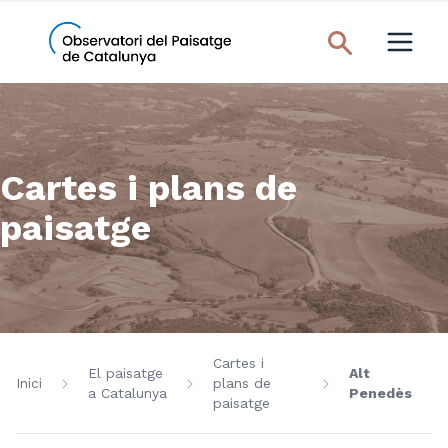
Cartes i plans de
paisatge
Cartes i
El paisatge
Alt
Inici
plans de
a Catalunya
Penedès
paisatge