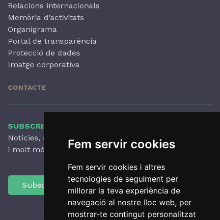
Relacions internacionals
Memòria d’activitats
Organigrama
Portal de transparència
Protecció de dades
Imatge corporativa
CONTACTE
SUBSCRIU-TE AL NOSTRE BUTLLETÍ
Notícies, novetats destacades, articles, activitats
Fem servir cookies
i molt més, amb periodicitat trimestral.
Fem servir cookies i altres
tecnologies de seguiment per
Subscriu-te
millorar la teva experiència de
navegació al nostre lloc web, per
mostrar-te contingut personalitzat