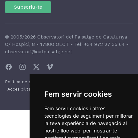
Subscriu-te
© 2005/2026 Observatori del Paisatge de Catalunya
C/ Hospici, 8 - 17800 OLOT - Tel:
+34 972 27 35 64
-
observatori@catpaisatge.net
|
|
Política de protecció de dades
Política de galetes
|
|
Accesibilitat
Avís legal
Sistema intern d'alertes
Fem servir cookies
Fem servir cookies i altres
tecnologies de seguiment per millorar
la teva experiència de navegació al
nostre lloc web, per mostrar-te