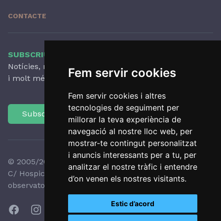
CONTACTE
SUBSCRIU-TE AL NOSTRE BUTLLETÍ
Notícies, novetats destacades, articles, activitats
Fem servir cookies
i molt més, amb periodicitat trimestral.
Fem servir cookies i altres
tecnologies de seguiment per
Subscriu-te
millorar la teva experiència de
navegació al nostre lloc web, per
mostrar-te contingut personalitzat
i anuncis interessants per a tu, per
© 2005/2026 Observatori del Paisatge de Catalunya
analitzar el nostre tràfic i entendre
C/ Hospici, 8 - 17800 OLOT - Tel:
+34 972 27 35 64
-
d’on venen els nostres visitants.
observatori@catpaisatge.net
Estic d’acord