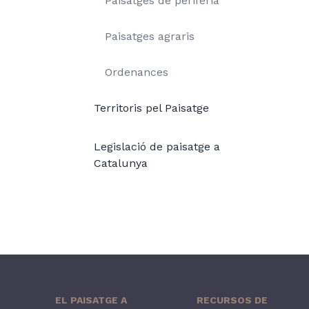
Paisatges de perifèria
Paisatges agraris
Ordenances
Territoris pel Paisatge
Legislació de paisatge a
Catalunya
EL PAISATGE A
RECURSOS DE