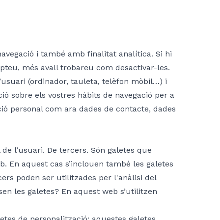
avegació i també amb finalitat analítica. Si hi
cepteu, més avall trobareu com desactivar-les.
usuari (ordinador, tauleta, telèfon mòbil…) i
ió sobre els vostres hàbits de navegació per a
ació personal com ara dades de contacte, dades
 de l’usuari. De tercers. Són galetes que
web. En aquest cas s’inclouen també les galetes
ers poden ser utilitzades per l'anàlisi del
sen les galetes? En aquest web s’utilitzen
aletes de personalització: aquestes galetes