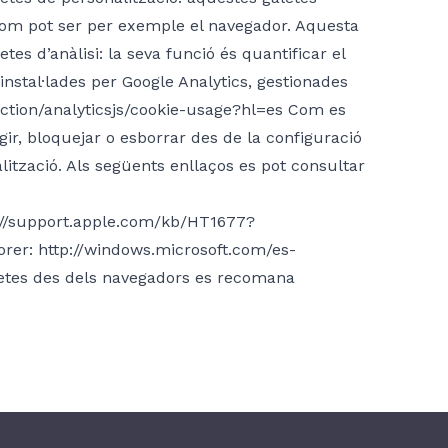
com pot ser per exemple el navegador. Aquesta
es d’anàlisi: la seva funció és quantificar el
instal·lades per Google Analytics, gestionades
lection/analyticsjs/cookie-usage?hl=es Com es
gir, bloquejar o esborrar des de la configuració
ització. Als següents enllaços es pot consultar
tp://support.apple.com/kb/HT1677?
rer: http://windows.microsoft.com/es-
aletes des dels navegadors es recomana