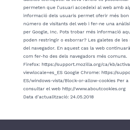
permeten que l’usuari accedeixi al web amb al
informació dels usuaris permet oferir més bon se
número de visitants del web i fer-ne una anàlisi
per Google, Inc. Pots trobar més informació aq
poden restringir o esborrar? Les galetes de les 
del navegador. En aquest cas la web continuarà 
com fer-ho des dels navegadors més comuns.
Firefox: https://support.mozilla.org/ca/kb/acti
viewlocale=es_ES Google Chrome: https://suppo
ES/windows-vista/Block-or-allow-cookies Per a 
consultar el web http://www.aboutcookies.org
Data d'actualització: 24.05.2018