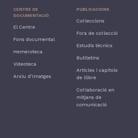
CENTRE DE
PUBLICACIONS
DOCUMENTACIÓ
Col·leccions
El Centre
Fora de col·lecció
Fons documental
Estudis tècnics
Hemeroteca
Butlletins
Videoteca
Articles i capítols
Arxiu d'Imatges
de llibre
Col·laboració en
mitjans de
comunicació