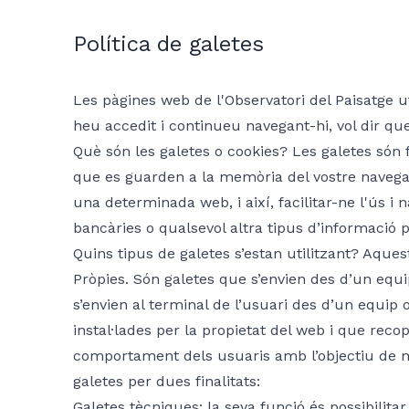
Política de galetes
Les pàgines web de l'Observatori del Paisatge uti
heu accedit i continueu navegant-hi, vol dir que
Què són les galetes o cookies? Les galetes són f
que es guarden a la memòria del vostre navegado
una determinada web, i així, facilitar-ne l'ús
bancàries o qualsevol altra tipus d’informació p
Quins tipus de galetes s’estan utilitzant? Aques
Pròpies. Són galetes que s’envien des d’un equip
s’envien al terminal de l’usuari des d’un equip 
instal·lades per la propietat del web i que recop
comportament dels usuaris amb l’objectiu de mil
galetes per dues finalitats:
Galetes tècniques: la seva funció és possibilitar