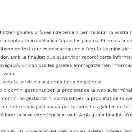
litzen galetes pròpies i de tercers per millorar la vostra n
 accepteu la instal·lació d’aquestes galetes. Si no les ac
itxers de text que es descarreguen a l’equip terminal de l’
r, amb la finalitat que el servidor recordi certa informac
 i navegació. En cap cas les galetes emmagatzemen inform
rivada.
t web fa servir els següents tipus de galetes:
 o domini gestionat per la propietat de la web al terminal
o domini no gestionat ni controlat per la propietat de la 
ilen informació gestionada per tercers. Les galetes de terc
lorar la seva experiència al web. Amb quina finalitat s’u
 l’accés i la navegació del web. Són les galetes pròpies. G