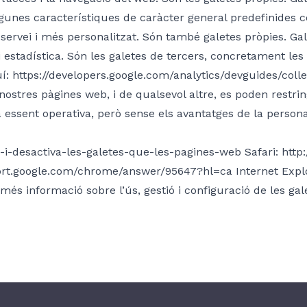
gunes característiques de caràcter general predefinides 
rvei i més personalitzat. Són també galetes pròpies. Galet
 estadística. Són les galetes de tercers, concretament les 
uí: https://developers.google.com/analytics/devguides/col
nostres pàgines web, i de qualsevol altre, es poden restrin
essent operativa, però sense els avantatges de la personal
va-i-desactiva-les-galetes-que-les-pagines-web Safari: ht
rt.google.com/chrome/answer/95647?hl=ca Internet Explo
més informació sobre l’ús, gestió i configuració de les g