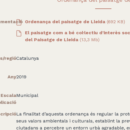
mentació
Ordenança del paisatge de Lleida
(692 KB)
El paisatge com a bé col·lectiu d'interès soc
del Paisatge de Lleida
(13,3 Mb)
s/regió
Catalunya
Any
2019
Escala
Municipal
licació
cripció
La finalitat d’aquesta ordenança és regular la prot
seus valors ambientals i culturals, establint la pre
ciutadans a percebre un entorn urbà agradable, end