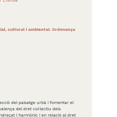
ial, cultural i ambiental. Ordenança
ecció del paisatge urbà i fomentar el
valença del dret col·lectiu dels
reçat i harmònic i en relació al dret