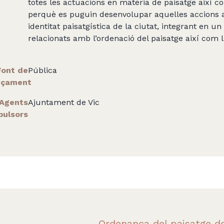
totes les actuacions en matèria de paisatge així c
perquè es puguin desenvolupar aquelles accions a
identitat paisatgística de la ciutat, integrant en 
relacionats amb l’ordenació del paisatge així com 
Font de
Pública
nçament
Agents
Ajuntament de Vic
pulsors
Ordenança del paisatge de