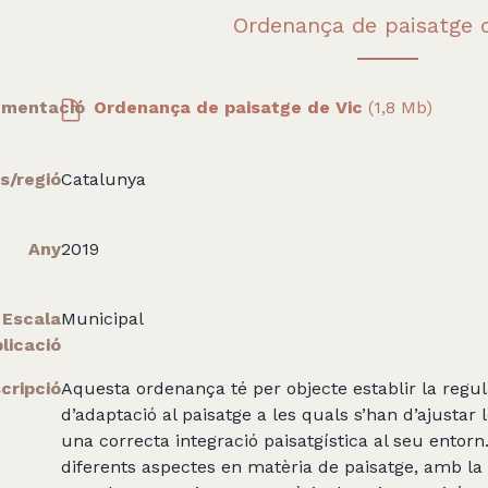
Ordenança de paisatge d
mentació
Ordenança de paisatge de Vic
(1,8 Mb)
s/regió
Catalunya
Any
2019
Escala
Municipal
licació
cripció
Aquesta ordenança té per objecte establir la regul
d’adaptació al paisatge a les quals s’han d’ajustar 
una correcta integració paisatgística al seu entor
diferents aspectes en matèria de paisatge, amb la f