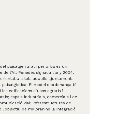
l paisatge rural i periurbà és un
e de l'Alt Penedès signada l'any 2004,
l orientatiu a tots aquells ajuntaments
 paisatgística. El model d'ordenança té
i les edificacions d'usos agraris i
stals; espais industrials, comercials i de
comunicació vial; infraestructures de
mb l'objectiu de millorar-ne la integració