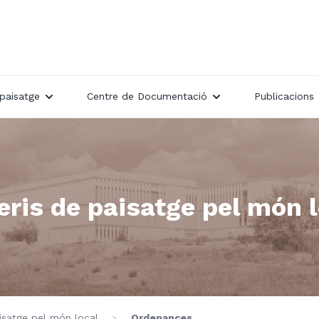
paisatge
Centre de Documentació
Publicacions
eris de paisatge pel món 
aisatge pel món local
Ordenances