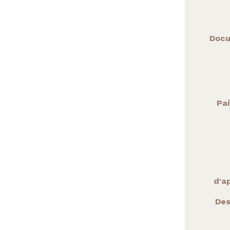
Docu
Paí
d'ap
Des