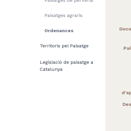
Paisatges de perifèria
Paisatges agraris
Docu
Ordenances
Territoris pel Paisatge
Paí
Legislació de paisatge a
Catalunya
d'ap
Des