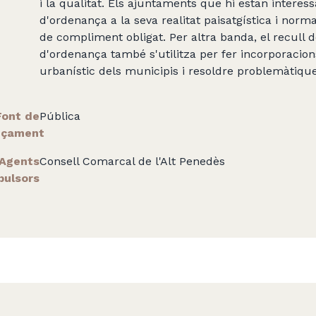
i la qualitat. Els ajuntaments que hi estan intere
d'ordenança a la seva realitat paisatgística i norma
de compliment obligat. Per altra banda, el recull d
d'ordenança també s'utilitza per fer incorporacio
urbanístic dels municipis i resoldre problemàtiqu
Font de
Pública
nçament
Agents
Consell Comarcal de l'Alt Penedès
pulsors