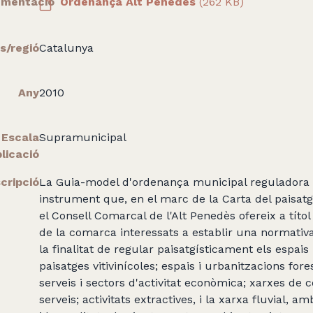
mentació
Ordenança Alt Penedès
(262 KB)
s/regió
Catalunya
Any
2010
Escala
Supramunicipal
licació
cripció
La Guia-model d'ordenança municipal reguladora de
instrument que, en el marc de la Carta del paisatg
el Consell Comarcal de l'Alt Penedès ofereix a títo
de la comarca interessats a establir una normativa
la finalitat de regular paisatgísticament els espais 
paisatges vitivinícoles; espais i urbanitzacions fore
serveis i sectors d'activitat econòmica; xarxes de 
serveis; activitats extractives, i la xarxa fluvial, a