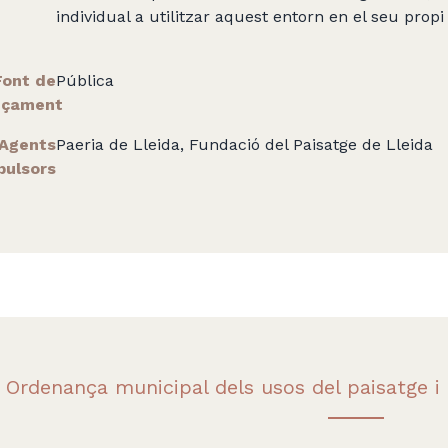
individual a utilitzar aquest entorn en el seu propi 
Font de
Pública
nçament
Agents
Paeria de Lleida, Fundació del Paisatge de Lleida
pulsors
Ordenança municipal dels usos del paisatge i 