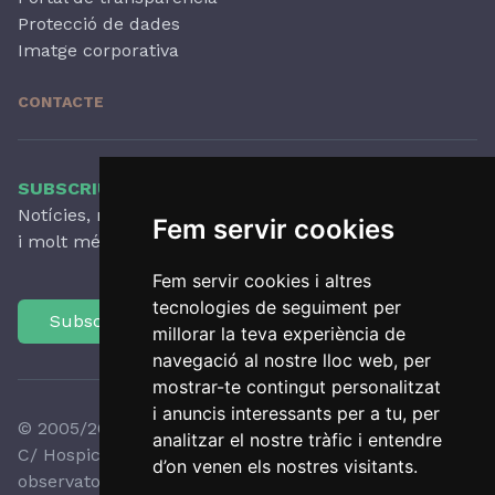
Protecció de dades
Imatge corporativa
CONTACTE
SUBSCRIU-TE AL NOSTRE BUTLLETÍ
Notícies, novetats destacades, articles, activitats
Fem servir cookies
i molt més, amb periodicitat trimestral.
Fem servir cookies i altres
tecnologies de seguiment per
Subscriu-te
millorar la teva experiència de
navegació al nostre lloc web, per
mostrar-te contingut personalitzat
i anuncis interessants per a tu, per
© 2005/2026 Observatori del Paisatge de Catalunya
analitzar el nostre tràfic i entendre
C/ Hospici, 8 - 17800 OLOT - Tel:
+34 972 27 35 64
-
d’on venen els nostres visitants.
observatori@catpaisatge.net