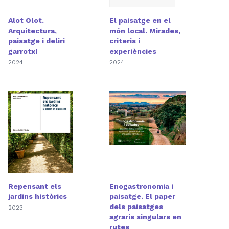
Alot Olot.
El paisatge en el
Arquitectura,
món local. Mirades,
paisatge i deliri
criteris i
garrotxí
experiències
2024
2024
Repensant els
Enogastronomia i
jardins històrics
paisatge. El paper
dels paisatges
2023
agraris singulars en
rutes