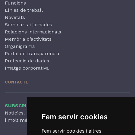
Funcions
Línies de treball
Novetats
Seminaris i jornades
Relacions internacionals
Memòria d’activitats
Organigrama
Portal de transparència
Protecció de dades
Imatge corporativa
CONTACTE
SUBSCRIU-TE AL NOSTRE BUTLLETÍ
Notícies, novetats destacades, articles, activitats
Fem servir cookies
i molt més, amb periodicitat trimestral.
Fem servir cookies i altres