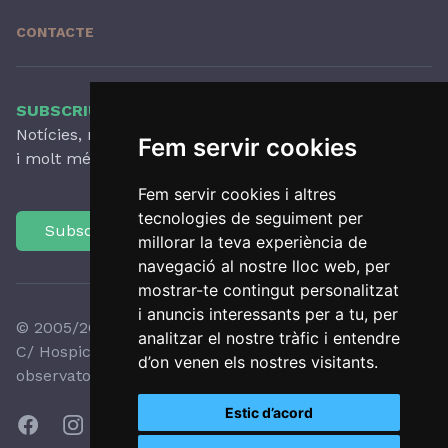
CONTACTE
SUBSCRIU-TE AL NOSTRE BUTLLETÍ
Notícies, novetats destacades, articles, activitats
Fem servir cookies
i molt més, amb periodicitat trimestral.
Fem servir cookies i altres
tecnologies de seguiment per
Subscriu-te
millorar la teva experiència de
navegació al nostre lloc web, per
mostrar-te contingut personalitzat
i anuncis interessants per a tu, per
© 2005/2026 Observatori del Paisatge de Catalunya
analitzar el nostre tràfic i entendre
C/ Hospici, 8 - 17800 OLOT - Tel:
+34 972 27 35 64
-
d’on venen els nostres visitants.
observatori@catpaisatge.net
Estic d’acord