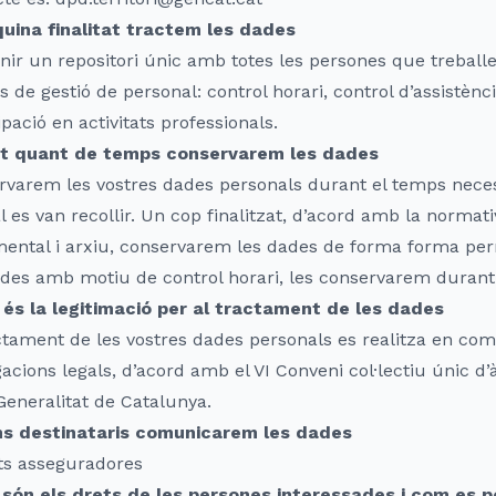
uina finalitat tractem les dades
ir un repositori únic amb totes les persones que treballen
s de gestió de personal: control horari, control d’assistènc
ipació en activitats professionals.
t quant de temps conservarem les dades
varem les vostres dades personals durant el temps necess
l es van recollir. Un cop finalitzat, d’acord amb la normat
ental i arxiu, conservarem les dades de forma forma per
ides amb motiu de control horari, les conservarem durant
 és la legitimació per al tractament de les dades
ctament de les vostres dades personals es realitza en com
gacions legals, d’acord amb el VI Conveni col·lectiu únic d
Generalitat de Catalunya.
ns destinataris comunicarem les dades
ats asseguradores
 són els drets de les persones interessades i com es p