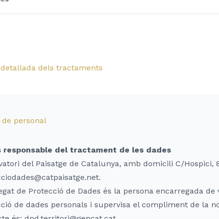
 detallada dels tractaments
 de personal
s responsable del tractament de les dades
atori del Paisatge de Catalunya, amb domicili C/Hospici, 8
cciodades@catpaisatge.net.
egat de Protecció de Dades és la persona encarregada de v
ció de dades personals i supervisa el compliment de la n
te és: dpd.territori@gencat.cat