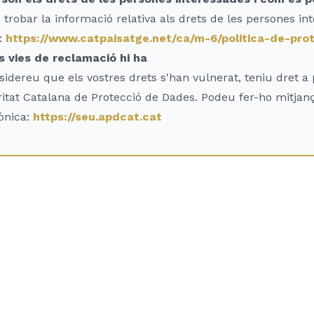
trobar la informació relativa als drets de les persones in
:
https://www.catpaisatge.net/ca/m-6/politica-de-pr
s vies de reclamació hi ha
sidereu que els vostres drets s'han vulnerat, teniu dret 
ritat Catalana de Protecció de Dades. Podeu fer-ho mitjanç
ònica:
https://seu.apdcat.cat