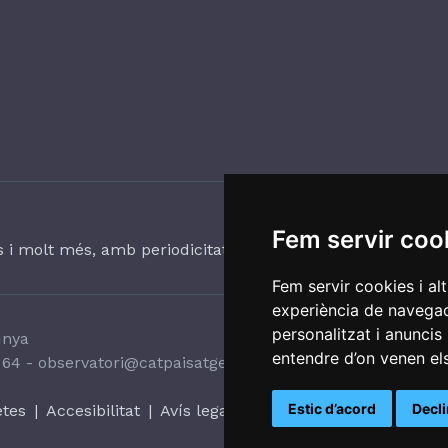
Fem servir coo
ts i molt més, amb periodicitat trimestral.
Fem servir cookies i al
experiència de navegac
personalitzat i anuncis 
unya
entendre d’on venen els
 64
-
observatori@catpaisatge.net
Estic d’acord
Decl
etes
|
Accesibilitat
|
Avís legal
|
Sistema intern d'alertes