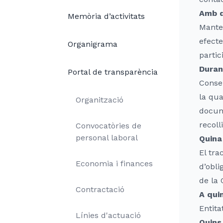
Amb q
Memòria d’activitats
Manten
efecte
Organigrama
partic
Duran
Portal de transparència
Conser
la qua
Organització
docum
recoll
Convocatòries de
personal laboral
Quina
El tra
Economia i finances
d’obli
de la 
Contractació
A qui
Entit
Línies d'actuació
Quins