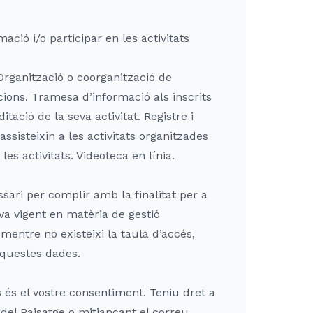
ció i/o participar en les activitats
Organització o coorganització de
pcions. Tramesa d’informació als inscrits
tació de la seva activitat. Registre i
ssisteixin a les activitats organitzades
les activitats. Videoteca en línia.
ari per complir amb la finalitat per a
iva vigent en matèria de gestió
entre no existeixi la taula d’accés,
aquestes dades.
 és el vostre consentiment. Teniu dret a
del Paisatge o mitjançant el correu