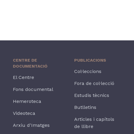
CENTRE DE
PUBLICACIONS
DOCUMENTACIÓ
Col·leccions
El Centre
Fora de col·lecció
Fons documental
Estudis tècnics
Hemeroteca
Butlletins
Videoteca
Articles i capítols
Arxiu d'Imatges
de llibre