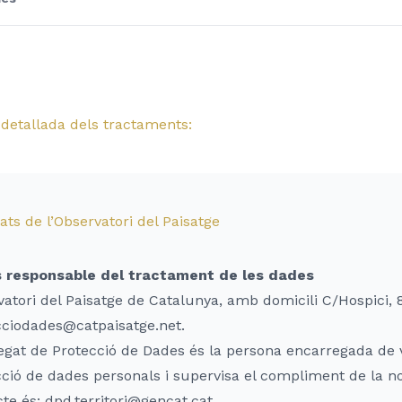
detallada dels tractaments:
tats de l’Observatori del Paisatge
s responsable del tractament de les dades
atori del Paisatge de Catalunya, amb domicili C/Hospici, 8
cciodades@catpaisatge.net.
egat de Protecció de Dades és la persona encarregada de v
ció de dades personals i supervisa el compliment de la n
te és: dpd.territori@gencat.cat