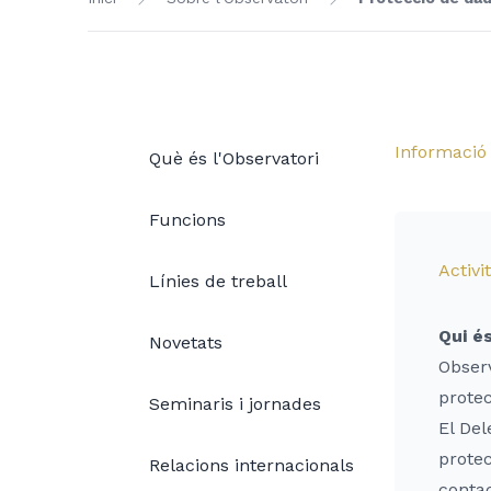
Informació 
Què és l'Observatori
Funcions
Activi
Línies de treball
Qui é
Novetats
Observ
prote
Seminaris i jornades
El Del
protec
Relacions internacionals
contac