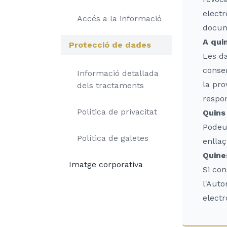
electr
Accés a la informació
docume
A qui
Protecció de dades
Les da
consen
Informació detallada
la pro
dels tractaments
respo
Política de privacitat
Quins
Podeu 
Política de galetes
enllaç
Quine
Imatge corporativa
Si con
l'Auto
electr