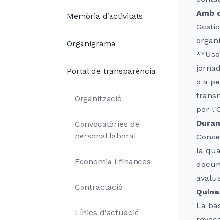
Amb q
Memòria d’activitats
Gestio
organi
Organigrama
**Usos
jornad
Portal de transparència
o a pe
transm
Organització
per l'
Duran
Convocatòries de
personal laboral
Conser
la qua
Economia i finances
docume
avalua
Contractació
Quina
La bas
Línies d'actuació
revoca