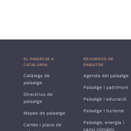
EL PAISATGE A
RECURSOS DE
CATALUNYA
PAISATGE
Catàlegs de
Agenda del paisatge
paisatge
Paisatge i patrimoni
Directrius de
Paisatge i educació
paisatge
Paisatge i turisme
Mapes de paisatge
Paisatge, energia i
Cartes i plans de
canvi climàtic