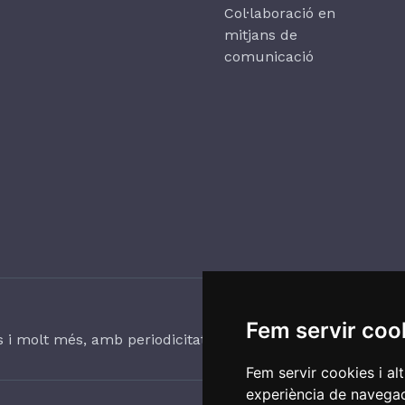
Col·laboració en
mitjans de
comunicació
Fem servir coo
ts i molt més, amb periodicitat trimestral.
Fem servir cookies i al
experiència de navegac