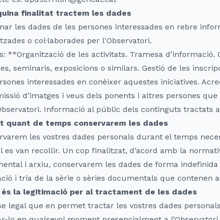
uina finalitat tractem les dades
nar les dades de les persones interessades en rebre informa
tzades o col·laborades per l'Observatori.
: **Organització de les activitats. Tramesa d’informació. 
es, seminaris, exposicions o similars. Gestió de les inscri
rsones interessades en conèixer aquestes iniciatives. Acredi
issió d’imatges i veus dels ponents i altres persones que a
Observatori. Informació al públic dels continguts tractats a 
t quant de temps conservarem les dades
varem les vostres dades personals durant el temps necess
l es van recollir. Un cop finalitzat, d’acord amb la normat
ntal i arxiu, conservarem les dades de forma indefinida m
ció i tria de la sèrie o sèries documentals que contenen 
 és la legitimació per al tractament de les dades
e legal que en permet tractar les vostres dades personals
r-lo en qualsevol moment presencialment a l’Observatori 