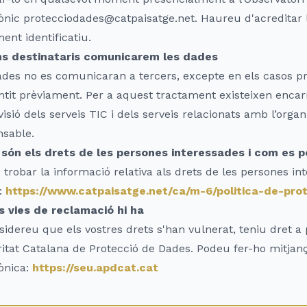
ònic protecciodades@catpaisatge.net. Haureu d'acreditar l
nt identificatiu.
ns destinataris comunicarem les dades
des no es comunicaran a tercers, excepte en els casos pr
tit prèviament. Per a aquest tractament existeixen encar
visió dels serveis TIC i dels serveis relacionats amb l’organ
nsable.
 són els drets de les persones interessades i com es p
trobar la informació relativa als drets de les persones in
:
https://www.catpaisatge.net/ca/m-6/politica-de-pr
s vies de reclamació hi ha
sidereu que els vostres drets s'han vulnerat, teniu dret 
ritat Catalana de Protecció de Dades. Podeu fer-ho mitjanç
ònica:
https://seu.apdcat.cat