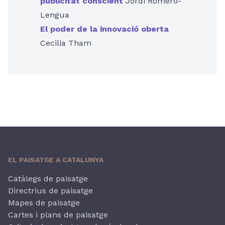
publicitat conscient
Jordi Romero-
Lengua
El poder de la innovació oberta
Cecilia Tham
EL PAISATGE A CATALUNYA
Catàlegs de paisatge
Directrius de paisatge
Mapes de paisatge
Cartes i plans de paisatge