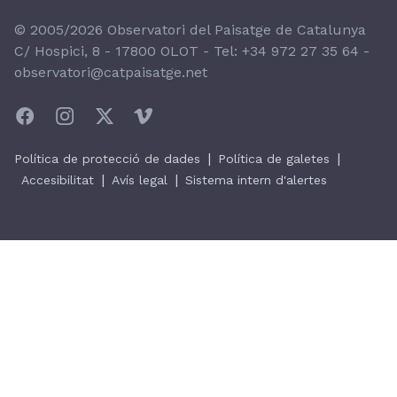
© 2005/2026 Observatori del Paisatge de Catalunya
C/ Hospici, 8 - 17800 OLOT - Tel:
+34 972 27 35 64
-
observatori@catpaisatge.net
|
|
Política de protecció de dades
Política de galetes
|
|
Accesibilitat
Avís legal
Sistema intern d'alertes