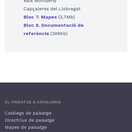
Baix Montseny
Capçaleres del Llobregat
Bloc 7. Mapes
(3,7Mb)
Bloc 8. Documentació de
referència
(399Kb)
EL PAISATGE A CATALUNYA
Catàlegs de paisatge
Directrius de paisatge
Mapes de paisatge