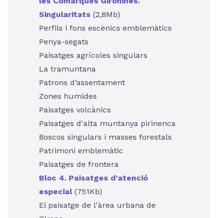
les Comarques Gironines.
Singularitats
(2,8Mb)
Perfils i fons escènics emblemàtics
Penya-segats
Paisatges agrícoles singulars
La tramuntana
Patrons d’assentament
Zones humides
Paisatges volcànics
Paisatges d'alta muntanya pirinenca
Boscos singulars i masses forestals
Patrimoni emblemàtic
Paisatges de frontera
Bloc 4. Paisatges d'atenció
especial
(751Kb)
El paisatge de l'àrea urbana de