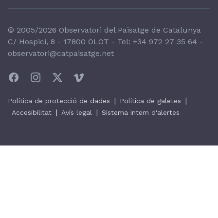
© 2005/2026 Observatori del Paisatge de Catalunya
C/ Hospici, 8 - 17800 OLOT - Tel:
+34 972 27 35 64
-
observatori@catpaisatge.net
|
|
Política de protecció de dades
Política de galetes
|
|
Accesibilitat
Avís legal
Sistema intern d'alertes