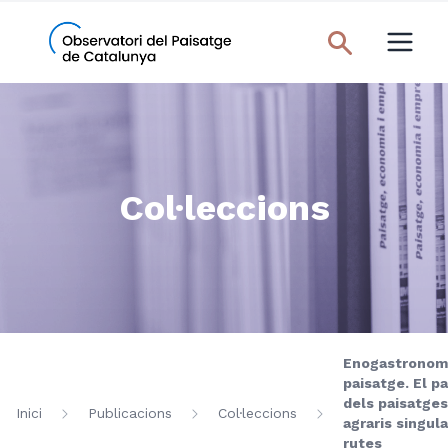
Col·leccions
Enogastronomi
paisatge. El p
dels paisatges
Inici
Publicacions
Col·leccions
agraris singul
rutes