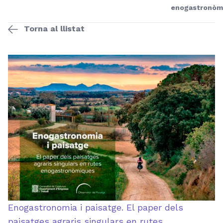
enogastronòm
Torna al llistat
Enogastronomia i paisatge. El paper dels
paisatges agraris singulars en rutes