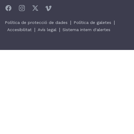
|
|
Política de protecció de dades
Política de galetes
|
|
Accesibilitat
Avís legal
Sistema intern d'alertes