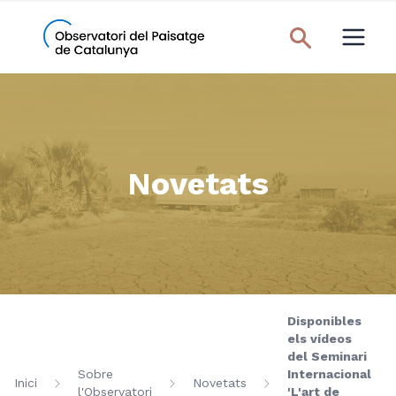
Novetats
Disponibles
els vídeos
del Seminari
Sobre
Internacional
Inici
Novetats
l'Observatori
'L'art de