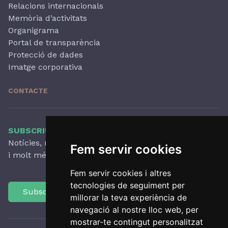
Relacions internacionals
Memòria d’activitats
Organigrama
Portal de transparència
Protecció de dades
Imatge corporativa
CONTACTE
SUBSCRIU-TE AL NOSTRE BUTLLETÍ
Notícies, novetats destacades, articles, activitats
Fem servir cookies
i molt més, amb periodicitat trimestral.
Fem servir cookies i altres
tecnologies de seguiment per
Subscriu-te
millorar la teva experiència de
navegació al nostre lloc web, per
mostrar-te contingut personalitzat