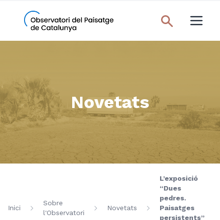
Novetats
L’exposició
“Dues
pedres.
Sobre
Inici
Novetats
Paisatges
l'Observatori
persistents”