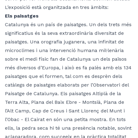
L’exposició està organitzada en tres àmbits:
Els paisatges
Catalunya és un país de paisatges. Un dels trets més
significatius és la seva extraordinària diversitat de
paisatges. Una orografia juganera, una infinitat de
microclimes i una intervenció humana mil·lenària
sobre el medi físic fan de Catalunya un dels països
més diversos d’Europa, i això es fa palès amb els 134
paisatges que el formen, tal com es desprèn dels
catàlegs de paisatges elaborats per l’Observatori del
Paisatge de Catalunya. Els paisatges Altiplà de la
Terra Alta, Plana del Baix Ebre - Montsià, Plana de
l’Alt Camp, Cap de Creus i Sant Llorenç del Munt i
l’Obac - El Cairat en són una petita mostra. En tots
ells, la pedra seca hi té una presència notable, sovint
aclaparadora, com succeeix en la pràctica totalitat