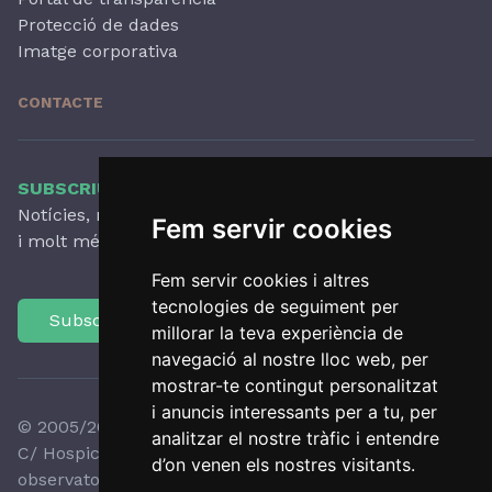
Protecció de dades
Imatge corporativa
CONTACTE
SUBSCRIU-TE AL NOSTRE BUTLLETÍ
Notícies, novetats destacades, articles, activitats
Fem servir cookies
i molt més, amb periodicitat trimestral.
Fem servir cookies i altres
tecnologies de seguiment per
Subscriu-te
millorar la teva experiència de
navegació al nostre lloc web, per
mostrar-te contingut personalitzat
i anuncis interessants per a tu, per
© 2005/2026 Observatori del Paisatge de Catalunya
analitzar el nostre tràfic i entendre
C/ Hospici, 8 - 17800 OLOT - Tel:
+34 972 27 35 64
-
d’on venen els nostres visitants.
observatori@catpaisatge.net