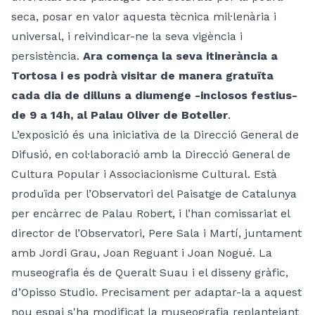
seca, posar en valor aquesta tècnica mil·lenària i
universal, i reivindicar-ne la seva vigència i
persistència.
Ara comença la seva itinerància a
Tortosa i es podrà visitar de manera gratuïta
cada dia de dilluns a diumenge -inclosos festius-
de 9 a 14h, al Palau Oliver de Boteller
.
L’exposició és una iniciativa de la Direcció General de
Difusió, en col·laboració amb la Direcció General de
Cultura Popular i Associacionisme Cultural. Està
produïda per l’Observatori del Paisatge de Catalunya
per encàrrec de Palau Robert, i l’han comissariat el
director de l’Observatori, Pere Sala i Martí, juntament
amb Jordi Grau, Joan Reguant i Joan Nogué. La
museografia és de Queralt Suau i el disseny gràfic,
d’Opisso Studio. Precisament per adaptar-la a aquest
nou espai s'ha modificat la museografia replantejant