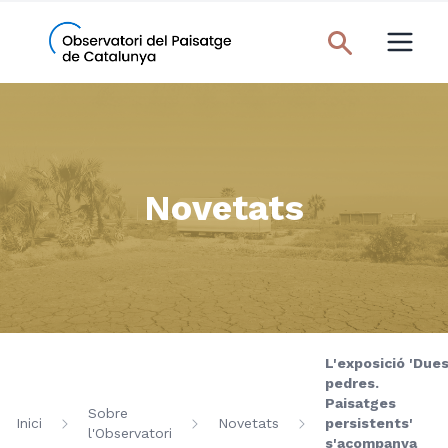
Novetats
L'exposició 'Due
pedres.
Paisatges
Sobre
Inici
Novetats
persistents'
l'Observatori
s'acompanya