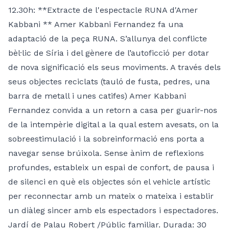
12.30h: **Extracte de l'espectacle RUNA d'Amer
Kabbani ** Amer Kabbani Fernandez fa una
adaptació de la peça RUNA. S’allunya del conflicte
bèl·lic de Síria i del gènere de l’autoficció per dotar
de nova significació els seus moviments. A través dels
seus objectes reciclats (tauló de fusta, pedres, una
barra de metall i unes catifes) Amer Kabbani
Fernandez convida a un retorn a casa per guarir-nos
de la intempèrie digital a la qual estem avesats, on la
sobreestimulació i la sobreinformació ens porta a
navegar sense brúixola. Sense ànim de reflexions
profundes, estableix un espai de confort, de pausa i
de silenci en què els objectes són el vehicle artístic
per reconnectar amb un mateix o mateixa i establir
un diàleg sincer amb els espectadors i espectadores.
Jardí de Palau Robert /Públic familiar. Durada: 30