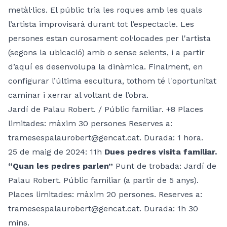
metàl·lics. El públic tria les roques amb les quals
l’artista improvisarà durant tot l’espectacle. Les
persones estan curosament col·locades per l'artista
(segons la ubicació) amb o sense seients, i a partir
d’aquí es desenvolupa la dinàmica. Finalment, en
configurar l’última escultura, tothom té l'oportunitat
caminar i xerrar al voltant de l’obra.
Jardí de Palau Robert. / Públic familiar. +8 Places
limitades: màxim 30 persones Reserves a:
tramesespalaurobert@gencat.cat. Durada: 1 hora.
25 de maig de 2024: 11h
Dues pedres visita familiar.
“Quan les pedres parlen”
Punt de trobada: Jardí de
Palau Robert. Públic familiar (a partir de 5 anys).
Places limitades: màxim 20 persones. Reserves a:
tramesespalaurobert@gencat.cat. Durada: 1h 30
mins.