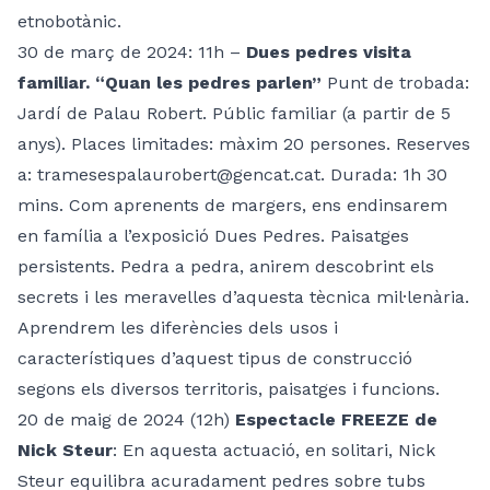
etnobotànic.
30 de març de 2024: 11h –
Dues pedres visita
familiar. “Quan les pedres parlen”
Punt de trobada:
Jardí de Palau Robert. Públic familiar (a partir de 5
anys). Places limitades: màxim 20 persones. Reserves
a: tramesespalaurobert@gencat.cat. Durada: 1h 30
mins. Com aprenents de margers, ens endinsarem
en família a l’exposició Dues Pedres. Paisatges
persistents. Pedra a pedra, anirem descobrint els
secrets i les meravelles d’aquesta tècnica mil·lenària.
Aprendrem les diferències dels usos i
característiques d’aquest tipus de construcció
segons els diversos territoris, paisatges i funcions.
20 de maig de 2024 (12h)
Espectacle FREEZE de
Nick Steur
: En aquesta actuació, en solitari, Nick
Steur equilibra acuradament pedres sobre tubs