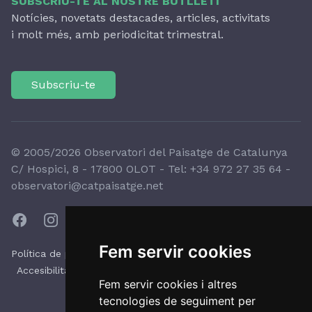
SUBSCRIU-TE AL NOSTRE BUTLLETÍ
Notícies, novetats destacades, articles, activitats
i molt més, amb periodicitat trimestral.
Subscriu-te
© 2005/2026 Observatori del Paisatge de Catalunya
C/ Hospici, 8 - 17800 OLOT - Tel:
+34 972 27 35 64
-
observatori@catpaisatge.net
Fem servir cookies
|
|
Política de protecció de dades
Política de galetes
|
|
Accesibilitat
Avís legal
Sistema intern d'alertes
Fem servir cookies i altres
tecnologies de seguiment per