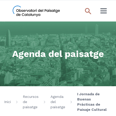
Agenda del paisatge
I Jornada de
Recursos
Agenda
Buenas
Inici
de
del
Prácticas de
paisatge
paisatge
Paisaje Cultural