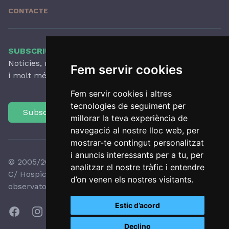
CONTACTE
SUBSCRIU-TE AL NOSTRE BUTLLETÍ
Notícies, novetats destacades, articles, activitats
Fem servir cookies
i molt més, amb periodicitat trimestral.
Fem servir cookies i altres
tecnologies de seguiment per
Subscriu-te
millorar la teva experiència de
navegació al nostre lloc web, per
mostrar-te contingut personalitzat
i anuncis interessants per a tu, per
© 2005/2026 Observatori del Paisatge de Catalunya
analitzar el nostre tràfic i entendre
C/ Hospici, 8 - 17800 OLOT - Tel:
+34 972 27 35 64
-
d’on venen els nostres visitants.
observatori@catpaisatge.net
Estic d’acord
Declino