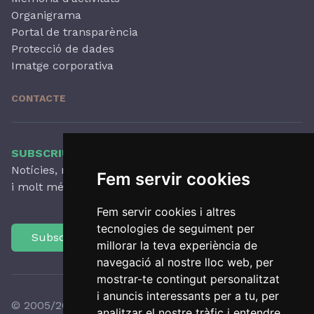
Organigrama
Portal de transparència
Protecció de dades
Imatge corporativa
CONTACTE
SUBSCRIU-TE AL NOSTRE BUTLLETÍ
Notícies, novetats destacades, articles, activitats
Fem servir cookies
i molt més, amb periodicitat trimestral.
Fem servir cookies i altres
tecnologies de seguiment per
Subscriu-te
millorar la teva experiència de
navegació al nostre lloc web, per
mostrar-te contingut personalitzat
i anuncis interessants per a tu, per
© 2005/2026 Observatori del Paisatge de Catalunya
analitzar el nostre tràfic i entendre