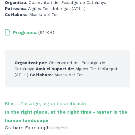
Organitza
: Observatori del Paisatge de Catalunya
Patrocina
: Aigües Ter Llobregat (ATLL)
Col·labora
: Museu del Ter
Programa
(91 KB)
Organitzat per:
Observatori del Paisatge de
Catalunya
Amb el suport de:
Aigües Ter Llobregat
(ATLL)
Col·labora:
Museu del Ter
Bloc I: Paisatge, aigua i planificació
In the right place, at the right time - water in the
human landscape
Graham Fairclough
(
Anglès
)