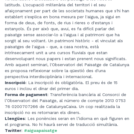
latituds. L'ocupació mil·lenària del territori i el seu
afaiçonament per part de les societats humanes que s'hi han
establert s'explica en bona mesura per l'aigua, ja sigui en
forma de deus, de fonts, de rius i rieres o d'estanys i
estanyols. És per això que, avui, es fa difícil parlar del
paisatge sense associar-lo a l'aigua i al patrimoni que ha
sorgit al seu voltant. Un patrimoni històric - el vinculat als
paisatges de l'aigua - que, a casa nostra, està
intrínsecament unit a uns cursos fluvials que estan
desenvolupant nous papers i estan prenent nous significats.
Amb aquest seminari, l'Observatori del Paisatge de Catalunya
es proposa reflexionar sobre la qüestió des d'una
perspectiva interdisciplinària i internacional.
Inscripció
: La inscripció és obligatòria. El preu és de 15
euros i inclou el dinar del primer dia.
Forma de pagament
: Transferència bancària al Consorci de
l’Observatori del Paisatge, al número de compte 2013 0753
76 0200707266 de CatalunyaCaixa. Un cop realitzada la
inscripció no es retornaran els diners.
Llengües
: Les ponències seran en l’idioma en què figuren en
el programa. No hi haurà servei de traducció simultània.
Twitter
:
#aiguapaisatge