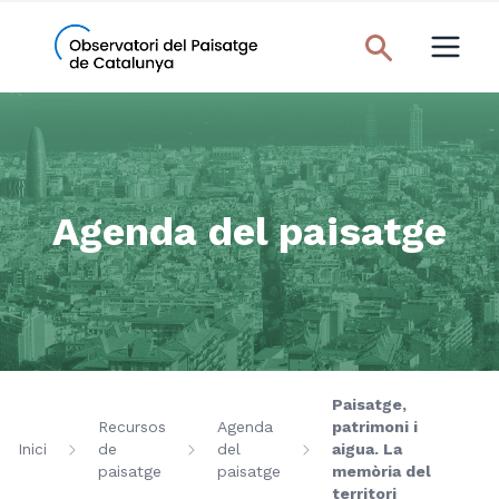
Agenda del paisatge
Paisatge,
Recursos
Agenda
patrimoni i
Inici
de
del
aigua. La
paisatge
paisatge
memòria del
territori