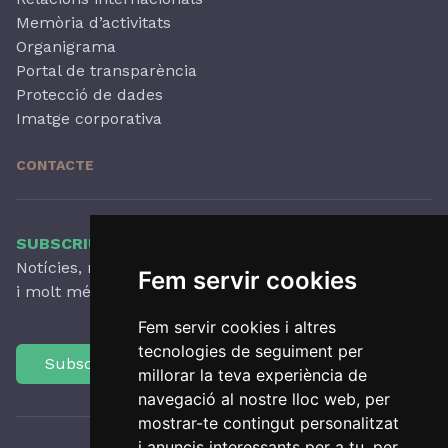
Memòria d’activitats
Organigrama
Portal de transparència
Protecció de dades
Imatge corporativa
CONTACTE
SUBSCRIU-TE AL NOSTRE BUTLLETÍ
Notícies, novetats destacades, articles, activitats
Fem servir cookies
i molt més, amb periodicitat trimestral.
Fem servir cookies i altres
tecnologies de seguiment per
Subscriu-te
millorar la teva experiència de
navegació al nostre lloc web, per
mostrar-te contingut personalitzat
i anuncis interessants per a tu, per