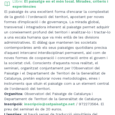
Llibre:
El paisatge en el món local. Mirades, criteris i
experiències
El paisatge és una excel·lent forma d'encarar la complexitat
de la gestió i l'ordenació del territori, apostant per noves
formes d'implicació i de governança. La mirada global,
transversal i integradora inherent al paisatge permet adquirir
un coneixement profund del territori i analitzar-lo i tractar-lo
a una escala humana que va més enllà de les divisions
administratives. El diàleg que mantenen les societats
contemporànies amb els seus paisatges quotidians precisa
d'aquest intercanvi interdisciplinari permanent, així com de
noves formes de cooperació i concertació entre el govern i
la societat civil. Conscients d'aquesta nova realitat, el
seminari, organitzat conjuntament per l'Observatori del
Paisatge i el Departament de Territori de la Generalitat de
Catalunya, pretén explorar noves metodologies, eines i
instruments que situïn el paisatge com a un element central
de l'ordenació del territori.
Organitza
: Observatori del Paisatge de Catalunya i
Departament de Territori de la Generalitat de Catalunya
Inscripció
:
inscripcio@catpaisatge.net
/ 972273564. El
preu del seminari és de 20 euros.
Llengües
: Hi haurà servei de traducció simultània del