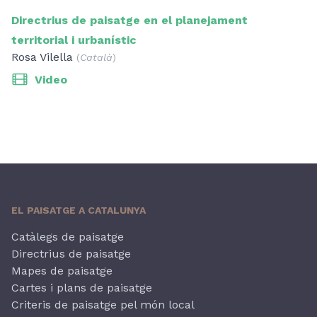
Directrius de paisatge en el planejament
territorial i urbanístic
Rosa Vilella
(
Català
)
Video
EL PAISATGE A CATALUNYA
Catàlegs de paisatge
Directrius de paisatge
Mapes de paisatge
Cartes i plans de paisatge
Criteris de paisatge pel món local