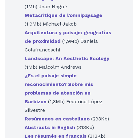
(1Mb) Joan Nogué
Metacritique de l'omnipaysage
(1,9Mb) Michael Jakob
Arquitectura y paisaje: geografías
de proximidad
(1,9Mb) Daniela
Colafranceschi
Landscape: An Aesthetic Ecology
(1Mb) Malcolm Andrews
¿Es el paisaje simple
reconocimiento? Sobre mis
problemas de atención en
Barbizon
(1,3Mb) Federico López
Silvestre
Resúmenes en castellano
(293Kb)
Abstracts in English
(313Kb)
Les résumés en français
(313Kb)