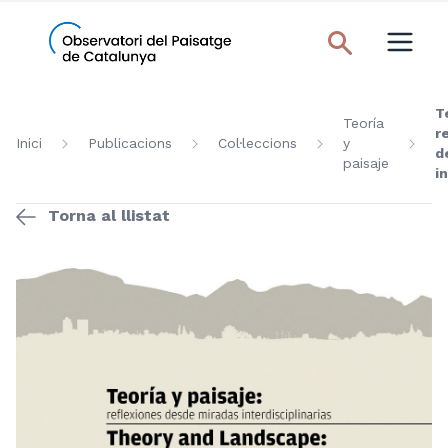
T
Teoría
r
Inici
Publicacions
Col·leccions
y
d
paisaje
i
Torna al llistat