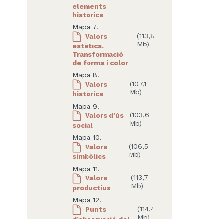
elements
històrics
Mapa 7.
Valors
(113,8
Mb)
estètics.
Transformació
de forma i color
Mapa 8.
Valors
(107,1
Mb)
històrics
Mapa 9.
Valors d'ús
(103,6
Mb)
social
Mapa 10.
Valors
(106,5
Mb)
simbòlics
Mapa 11.
Valors
(113,7
Mb)
productius
Mapa 12.
Punts
(114,4
Mb)
d’observació del