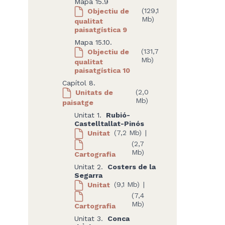
Mapa 15.9
Objectiu de
(129,1
Mb)
qualitat
paisatgística 9
Mapa 15.10.
Objectiu de
(131,7
Mb)
qualitat
paisatgística 10
Capítol 8.
Unitats de
(2,0
Mb)
paisatge
Unitat 1.
Rubió-
Castelltallat-Pinós
Unitat
(7,2 Mb)
|
(2,7
Mb)
Cartografia
Unitat 2.
Costers de la
Segarra
Unitat
(9,1 Mb)
|
(7,4
Mb)
Cartografia
Unitat 3.
Conca