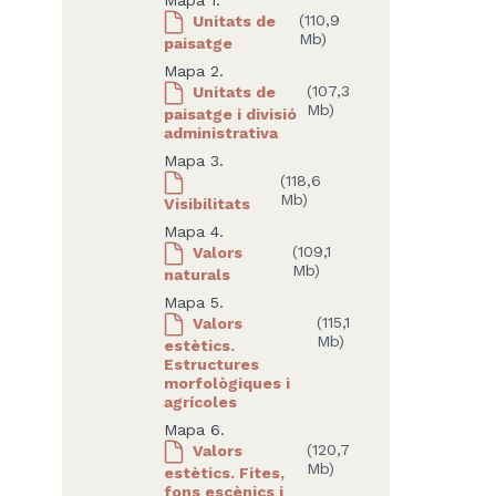
Unitats de
(110,9
Mb)
paisatge
Mapa 2.
Unitats de
(107,3
Mb)
paisatge i divisió
administrativa
Mapa 3.
(118,6
Mb)
Visibilitats
Mapa 4.
Valors
(109,1
Mb)
naturals
Mapa 5.
Valors
(115,1
Mb)
estètics.
Estructures
morfològiques i
agrícoles
Mapa 6.
Valors
(120,7
Mb)
estètics. Fites,
fons escènics i