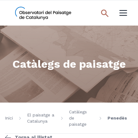
Catàlegs de paisatge
Catàlegs
El paisatge a
Inici
de
Penedès
Catalunya
paisatge
Torna al llistat