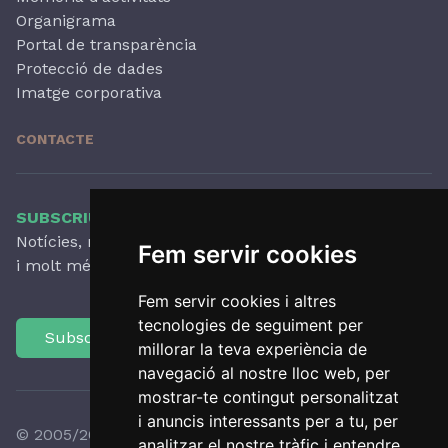
Organigrama
Portal de transparència
Protecció de dades
Imatge corporativa
CONTACTE
SUBSCRIU-TE AL NOSTRE BUTLLETÍ
Notícies, novetats destacades, articles, activitats
Fem servir cookies
i molt més, amb periodicitat trimestral.
Fem servir cookies i altres
tecnologies de seguiment per
Subscriu-te
millorar la teva experiència de
navegació al nostre lloc web, per
mostrar-te contingut personalitzat
i anuncis interessants per a tu, per
© 2005/2026 Observatori del Paisatge de Catalunya
analitzar el nostre tràfic i entendre