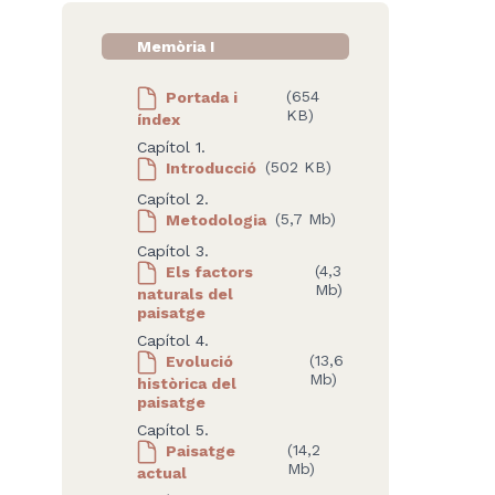
Memòria I
Portada i
(654
KB)
índex
Capítol 1.
Introducció
(502 KB)
Capítol 2.
Metodologia
(5,7 Mb)
Capítol 3.
Els factors
(4,3
Mb)
naturals del
paisatge
Capítol 4.
Evolució
(13,6
Mb)
històrica del
paisatge
Capítol 5.
Paisatge
(14,2
Mb)
actual