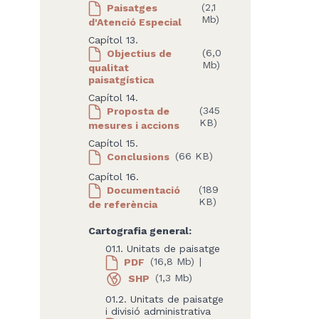
Paisatges
(2,1
Mb)
d'Atenció Especial
Capítol 13.
Objectius de
(6,0
Mb)
qualitat
paisatgística
Capítol 14.
Proposta de
(345
KB)
mesures i accions
Capítol 15.
Conclusions
(66 KB)
Capítol 16.
Documentació
(189
KB)
de referència
Cartografia general:
01.1. Unitats de paisatge
PDF
(16,8 Mb)
|
SHP
(1,3 Mb)
01.2. Unitats de paisatge
i divisió administrativa