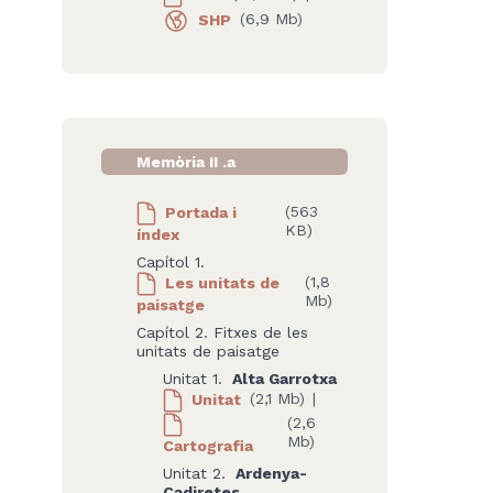
SHP
(6,9 Mb)
Memòria II .a
Portada i
(563
KB)
índex
Capítol 1.
Les unitats de
(1,8
Mb)
paisatge
Capítol 2. Fitxes de les
unitats de paisatge
Unitat 1.
Alta Garrotxa
Unitat
(2,1 Mb)
|
(2,6
Mb)
Cartografia
Unitat 2.
Ardenya-
Cadiretes