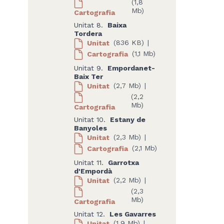
(1,8
Mb)
Cartografia
Unitat 8.
Baixa
Tordera
Unitat
(836 KB)
|
Cartografia
(1,1 Mb)
Unitat 9.
Empordanet-
Baix Ter
Unitat
(2,7 Mb)
|
(2,2
Mb)
Cartografia
Unitat 10.
Estany de
Banyoles
Unitat
(2,3 Mb)
|
Cartografia
(2,1 Mb)
Unitat 11.
Garrotxa
d'Empordà
Unitat
(2,2 Mb)
|
(2,3
Mb)
Cartografia
Unitat 12.
Les Gavarres
Unitat
(1,9 Mb)
|