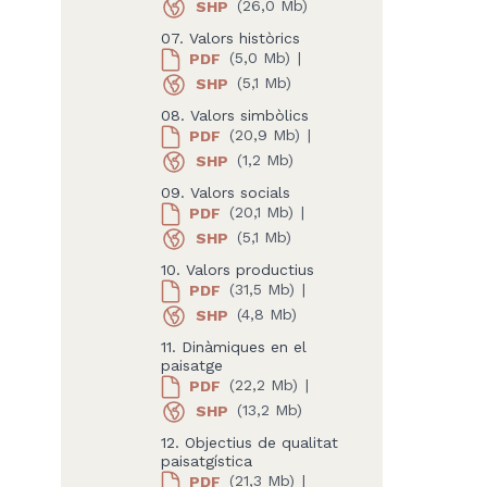
SHP
(26,0 Mb)
07. Valors històrics
PDF
(5,0 Mb)
|
SHP
(5,1 Mb)
08. Valors simbòlics
PDF
(20,9 Mb)
|
SHP
(1,2 Mb)
09. Valors socials
PDF
(20,1 Mb)
|
SHP
(5,1 Mb)
10. Valors productius
PDF
(31,5 Mb)
|
SHP
(4,8 Mb)
11. Dinàmiques en el
paisatge
PDF
(22,2 Mb)
|
SHP
(13,2 Mb)
12. Objectius de qualitat
paisatgística
PDF
(21,3 Mb)
|