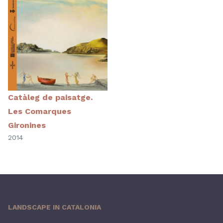
Catàleg de paisatge.
Les Comarques
Gironines
2014
LANDSCAPE IN CATALONIA