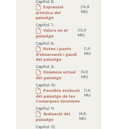
Capítol 6.
Expressió
(14,8
Mb)
artística del
paisatge
Capítol 7.
Valors en el
(13,0
Mb)
paisatge
Capítol 8.
Rutes i punts
(1,6
Mb)
d'observació i gaudi
del paisatge
Capítol 9.
Dinàmica actual
(4,6
Mb)
del paisatge
Capítol 10.
Possible evolució
(1,6
Mb)
del paisatge de les
Comarques Gironines
Capítol 11.
Avaluació del
(4,8
Mb)
paisatge
Capítol 12.