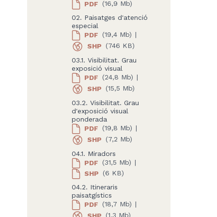
PDF
(16,9 Mb)
02. Paisatges d'atenció
especial
PDF
(19,4 Mb)
|
SHP
(746 KB)
03.1. Visibilitat. Grau
exposició visual
PDF
(24,8 Mb)
|
SHP
(15,5 Mb)
03.2. Visibilitat. Grau
d'exposició visual
ponderada
PDF
(19,8 Mb)
|
SHP
(7,2 Mb)
04.1. Miradors
PDF
(31,5 Mb)
|
SHP
(6 KB)
04.2. Itineraris
paisatgístics
PDF
(18,7 Mb)
|
SHP
(1,3 Mb)