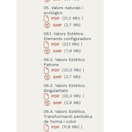
05. Valors naturals i
ecològics
PDF
(21,3 Mb)
|
SHP
(3,7 Mb)
06.1. Valors Estètics.
Elements configuradors
PDF
(22,1 Mb)
|
SHP
(7,9 Mb)
06.2. Valors Estètics.
Patrons
PDF
(20,5 Mb)
|
SHP
(3,7 Mb)
06.3. Valors Estètics.
Singularitats
PDF
(32,3 Mb)
|
SHP
(2,9 Mb)
06.4. Valors Estètics.
Transformació periòdica
de forma i color
PDF
(11,9 Mb)
|