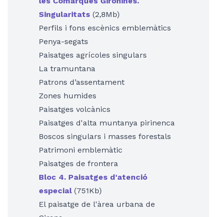
les Comarques Gironines.
Singularitats
(2,8Mb)
Perfils i fons escènics emblemàtics
Penya-segats
Paisatges agrícoles singulars
La tramuntana
Patrons d’assentament
Zones humides
Paisatges volcànics
Paisatges d'alta muntanya pirinenca
Boscos singulars i masses forestals
Patrimoni emblemàtic
Paisatges de frontera
Bloc 4. Paisatges d'atenció
especial
(751Kb)
El paisatge de l'àrea urbana de