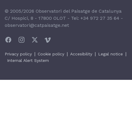
© 2005/2026 Observatori del Paisatge de Catalunya
C/ Hospici, 8 - 17800 OLOT - Tel:
+34 972 27 35 64
-
observatori@catpaisatge.net
|
|
|
|
Privacy policy
Cookie policy
Accesibility
Legal notice
Internal Alert System