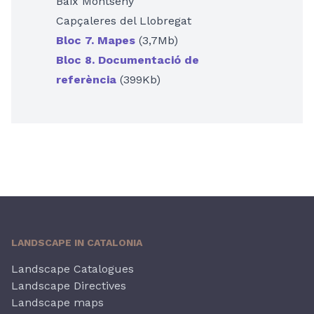
Baix Montseny
Capçaleres del Llobregat
Bloc 7. Mapes
(3,7Mb)
Bloc 8. Documentació de
referència
(399Kb)
LANDSCAPE IN CATALONIA
Landscape Catalogues
Landscape Directives
Landscape maps