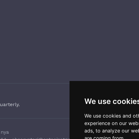
We use cookie
uarterly.
We use cookies and oth
experience on our webs
ads, to analyze our web
unya
are coming from.