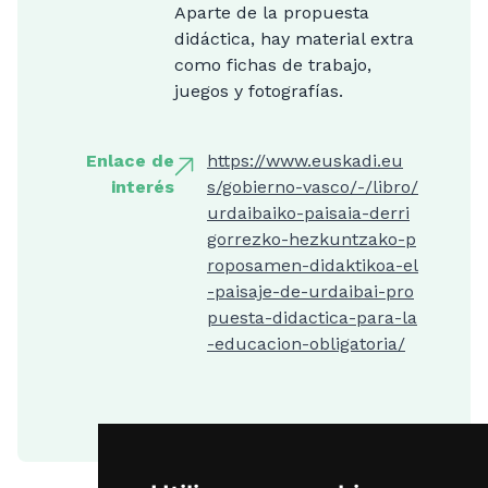
Aparte de la propuesta
didáctica, hay material extra
como fichas de trabajo,
juegos y fotografías.
Enlace de
https://www.euskadi.eu
interés
s/gobierno-vasco/-/libro/
urdaibaiko-paisaia-derri
gorrezko-hezkuntzako-p
roposamen-didaktikoa-el
-paisaje-de-urdaibai-pro
puesta-didactica-para-la
-educacion-obligatoria/