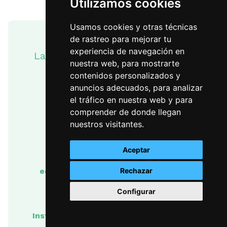
Utilizamos cookies
Usamos cookies y otras técnicas
de rastreo para mejorar tu
experiencia de navegación en
La carretera enseña sus paisajes
nuestra web, para mostrarte
contenidos personalizados y
anuncios adecuados, para analizar
Lugar
Andalucía
el tráfico en nuestra web y para
comprender de donde llegan
nuestros visitantes.
Año
2016
Aceptar
Nivel
3º y 4º educación
educativo
secundaria obligatoria y
Rechazar
bachillerato
Configurar
Instituciones
Consejería de Fomento y