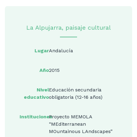
La Alpujarra, paisaje cultural
Lugar
Andalucía
Año
2015
Nivel
Educación secundaria
educativo
obligatoria (12-16 años)
Instituciones
Proyecto MEMOLA
“MEditerranean
MOuntainous LAndscapes”