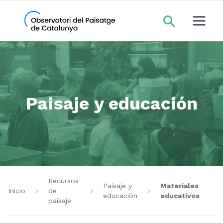
Paisaje y educación
Recursos
Paisaje y
Materiales
Inicio
de
educación
educativos
paisaje