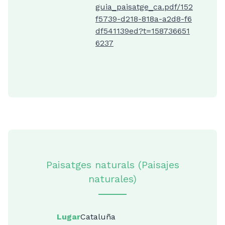
guia_paisatge_ca.pdf/152
f5739-d218-818a-a2d8-f6
df541139ed?t=158736651
6237
Paisatges naturals (Paisajes
naturales)
Lugar
Cataluña