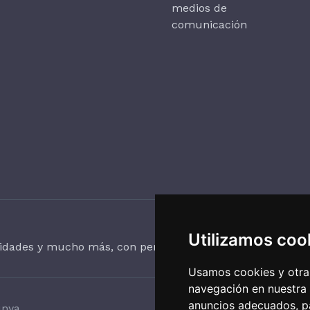
medios de
comunicación
Utilizamos coo
vidades y mucho más, con periodicidad trimestral.
Usamos cookies y otras
navegación en nuestra
anuncios adecuados, pa
unya