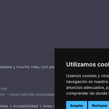
Utilizamos coo
vidades y mucho más, con periodicidad trimestral.
Usamos cookies y otras
navegación en nuestra
anuncios adecuados, pa
unya
comprender de donde ll
 64
-
observatori@catpaisatge.net
Aceptar
Rechazar
okies
|
Accesibilidad
|
Aviso legal
|
Sistema interno de al