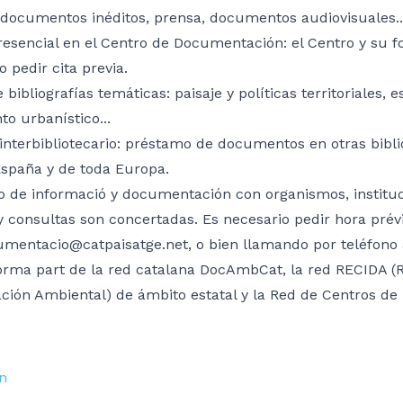
 documentos inéditos, prensa, documentos audiovisuales... 
esencial en el Centro de Documentación: el Centro y su fo
o pedir cita previa.
 bibliografías temáticas: paisaje y políticas territoriales, 
o urbanístico...
interbibliotecario: préstamo de documentos en otras bibl
España y de toda Europa.
 de informació y documentación con organismos, instituci
 y consultas son concertadas. Es necesario pedir hora pré
mentacio@catpaisatge.net, o bien llamando por teléfono a
forma part de la red catalana DocAmbCat, la red RECIDA (
ión Ambiental) de ámbito estatal y la Red de Centros de 
n