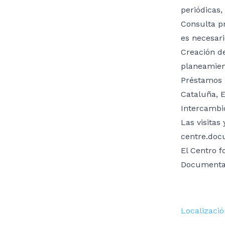
periódicas,
Consulta pr
es necesari
Creación de
planeamient
Préstamos 
Cataluña, 
Intercambio
Las visitas
centre.docu
El Centro 
Documentac
Localizació