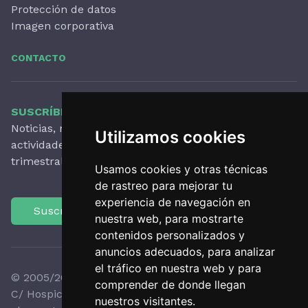
Protección de datos
Imagen corporativa
CONTACTO
SUSCRÍBETE A NUESTRO BOLETÍN
Noticias, novedades destacadas, artículos,
Utilizamos cookies
actividades y mucho más, con periodicidad
trimestral.
Usamos cookies y otras técnicas
de rastreo para mejorar tu
experiencia de navegación en
Suscríbete
nuestra web, para mostrarte
contenidos personalizados y
anuncios adecuados, para analizar
el tráfico en nuestra web y para
© 2005/2026 Observatori del Paisatge de Catalunya
comprender de donde llegan
C/ Hospici, 8 - 17800 OLOT - Tel:
+34 972 27 35 64
-
nuestros visitantes.