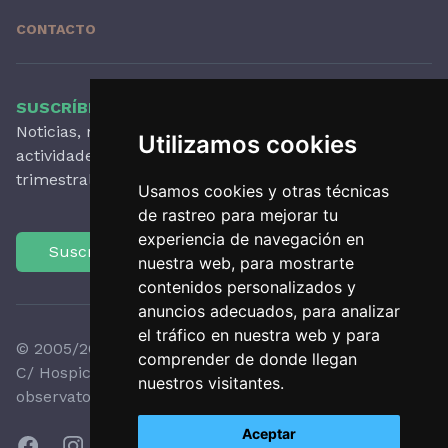
CONTACTO
SUSCRÍBETE A NUESTRO BOLETÍN
Noticias, novedades destacadas, artículos,
Utilizamos cookies
actividades y mucho más, con periodicidad
trimestral.
Usamos cookies y otras técnicas
de rastreo para mejorar tu
experiencia de navegación en
Suscríbete
nuestra web, para mostrarte
contenidos personalizados y
anuncios adecuados, para analizar
el tráfico en nuestra web y para
© 2005/2026 Observatori del Paisatge de Catalunya
comprender de donde llegan
C/ Hospici, 8 - 17800 OLOT - Tel:
+34 972 27 35 64
-
nuestros visitantes.
observatori@catpaisatge.net
Aceptar