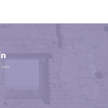
ín
o más.