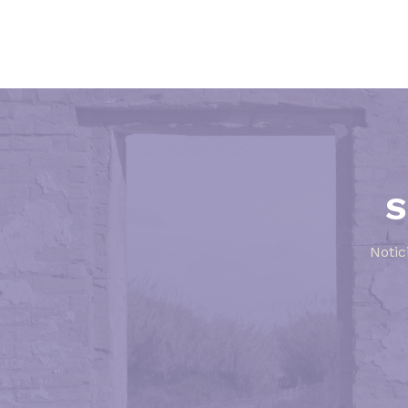
S
Notic