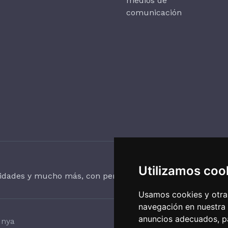
medios de
comunicación
Utilizamos coo
vidades y mucho más, con periodicidad trimestral.
Usamos cookies y otras
navegación en nuestra
anuncios adecuados, pa
unya