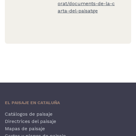
orat/documents-de-la-c
arta-del-paisatge
EL PAISAJE EN CATALUÑA
Catálogos de paisaje
Directrices del paisaje
Mapas de paisaje
Cartas y planes de paisaje