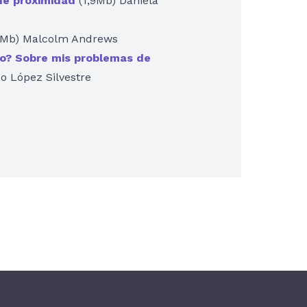
 de proximidad
(1,9Mb) Daniela
1Mb) Malcolm Andrews
to? Sobre mis problemas de
o López Silvestre