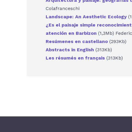
Arquitectura y paisaje: geografías
Colafranceschi
Landscape: An Aesthetic Ecology
(
¿Es el paisaje simple reconocimien
atención en Barbizon
(1,3Mb) Federic
Resúmenes en castellano
(293Kb)
Abstracts in English
(313Kb)
Les résumés en français
(313Kb)