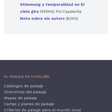
Stimmung y temporalidad en El
cielo gira
(495Kb) Pol Capdevila
Nota sobre els autors
(62Kb)
EL PAISAJE EN CATALUÑA
Catálogos de paisaje
Directrices del paisaje
Mapas de paisaje
Cartas y planes de paisaje
Criterios de paisaje para el mundo local