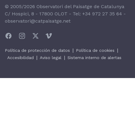
© 2005/2026 Observatori del Paisatge de Catalunya
C/ Hospici, 8 - 17800 OLOT - Tel:
+34 972 27 35 64
-
observatori@catpaisatge.net
|
|
Política de protección de datos
Política de cookies
|
|
Accesibilidad
Aviso legal
Sistema interno de alertas