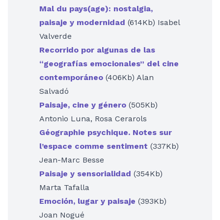
Mal du pays(age): nostalgia,
paisaje y modernidad
(614Kb) Isabel
Valverde
Recorrido por algunas de las
“geografías emocionales” del cine
contemporáneo
(406Kb) Alan
Salvadó
Paisaje, cine y género
(505Kb)
Antonio Luna, Rosa Cerarols
Géographie psychique. Notes sur
l’espace comme sentiment
(337Kb)
Jean-Marc Besse
Paisaje y sensorialidad
(354Kb)
Marta Tafalla
Emoción, lugar y paisaje
(393Kb)
Joan Nogué