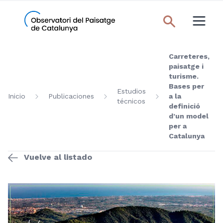
Carreteres,
paisatge i
turisme.
Bases per
Estudios
Inicio
Publicaciones
a la
técnicos
definició
d’un model
per a
Catalunya
Vuelve al listado