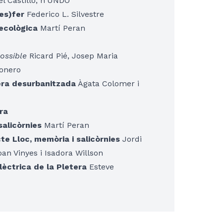
l Castillo, n'UNDO
des)fer
Federico L. Silvestre
 ecològica
Martí Peran
possible
Ricard Pié, Josep Maria
honero
tera desurbanitzada
Àgata Colomer i
ra
salicòrnies
Martí Peran
te Lloc, memòria i salicòrnies
Jordi
oan Vinyes i Isadora Willson
lèctrica de la Pletera
Esteve