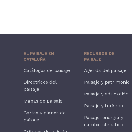
EL PAISAJE EN
RECURSOS DE
CATALUÑA
PAISAJE
Catálogos de paisaje
Agenda del paisaje
Directrices del
Paisaje y patrimonio
paisaje
Paisaje y educación
Mapas de paisaje
Paisaje y turismo
Cartas y planes de
Paisaje, energía y
paisaje
cambio climático
Criterios de paisaje