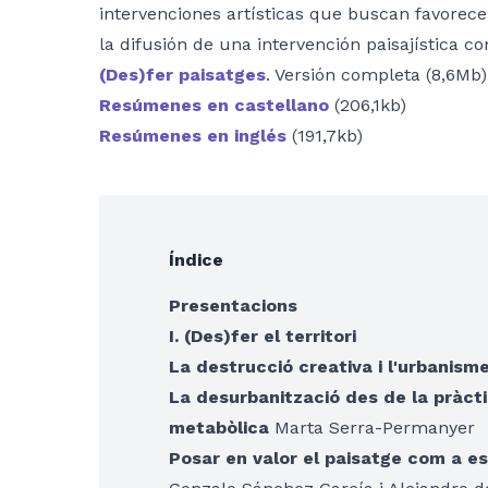
intervenciones artísticas que buscan favorece
la difusión de una intervención paisajística c
(Des)fer paisatges
. Versión completa (8,6Mb)
Resúmenes en castellano
(206,1kb)
Resúmenes en inglés
(191,7kb)
Índice
Presentacions
I. (Des)fer el territori
La destrucció creativa i l'urbanism
La desurbanització des de la pràcti
metabòlica
Marta Serra-Permanyer
Posar en valor el paisatge com a est