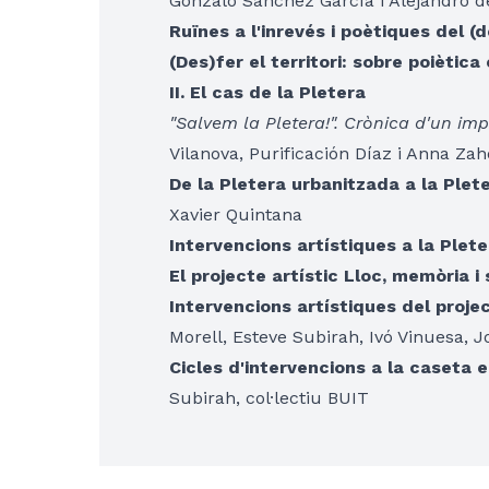
Gonzalo Sánchez García i Alejandro de
Ruïnes a l'inrevés i poètiques del (
(Des)fer el territori: sobre poiètica
II. El cas de la Pletera
"Salvem la Pletera!". Crònica d'un im
Vilanova, Purificación Díaz i Anna Za
De la Pletera urbanitzada a la Ple
Xavier Quintana
Intervencions artístiques a la Plete
El projecte artístic Lloc, memòria i 
Intervencions artístiques del projec
Morell, Esteve Subirah, Ivó Vinuesa, J
Cicles d'intervencions a la caseta e
Subirah, col·lectiu BUIT