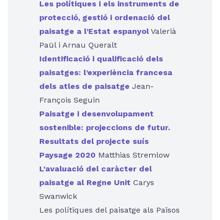
Les polítiques i els instruments de
protecció, gestió i ordenació del
paisatge a l’Estat espanyol
Valerià
Paül i Arnau Queralt
Identificació i qualificació dels
paisatges: l’experiència francesa
dels atles de paisatge
Jean-
François Seguin
Paisatge i desenvolupament
sostenible: projeccions de futur.
Resultats del projecte suís
Paysage 2020
Matthias Stremlow
L’avaluació del caràcter del
paisatge al Regne Unit
Carys
Swanwick
Les polítiques del paisatge als Països