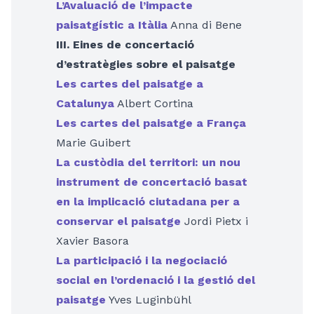
L’Avaluació de l’impacte
paisatgístic a Itàlia
Anna di Bene
III. Eines de concertació
d’estratègies sobre el paisatge
Les cartes del paisatge a
Catalunya
Albert Cortina
Les cartes del paisatge a França
Marie Guibert
La custòdia del territori: un nou
instrument de concertació basat
en la implicació ciutadana per a
conservar el paisatge
Jordi Pietx i
Xavier Basora
La participació i la negociació
social en l’ordenació i la gestió del
paisatge
Yves Luginbühl