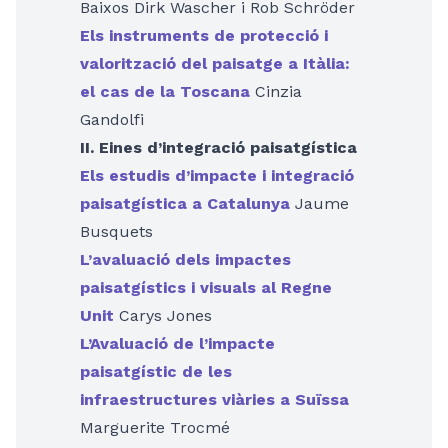
Baixos Dirk Wascher i Rob Schröder
Els instruments de protecció i
valorització del paisatge a Itàlia:
el cas de la Toscana
Cinzia
Gandolfi
II. Eines d’integració paisatgística
Els estudis d’impacte i integració
paisatgística a Catalunya
Jaume
Busquets
L’avaluació dels impactes
paisatgístics i visuals al Regne
Unit
Carys Jones
L’Avaluació de l’impacte
paisatgístic de les
infraestructures viàries a Suïssa
Marguerite Trocmé