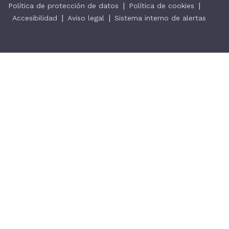
|
|
Política de protección de datos
Política de cookies
|
|
Accesibilidad
Aviso legal
Sistema interno de alertas