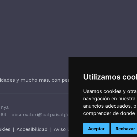
Utilizamos coo
vidades y mucho más, con periodicidad trimestral.
Usamos cookies y otras
navegación en nuestra
anuncios adecuados, pa
unya
comprender de donde ll
 64
-
observatori@catpaisatge.net
Aceptar
Rechazar
okies
|
Accesibilidad
|
Aviso legal
|
Sistema interno de al