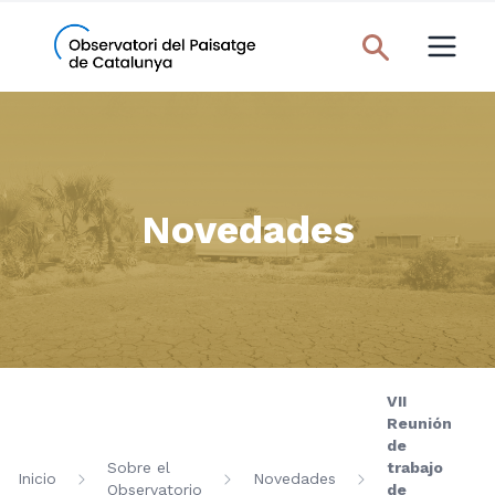
Novedades
VII
Reunión
de
Sobre el
trabajo
Inicio
Novedades
Observatorio
de