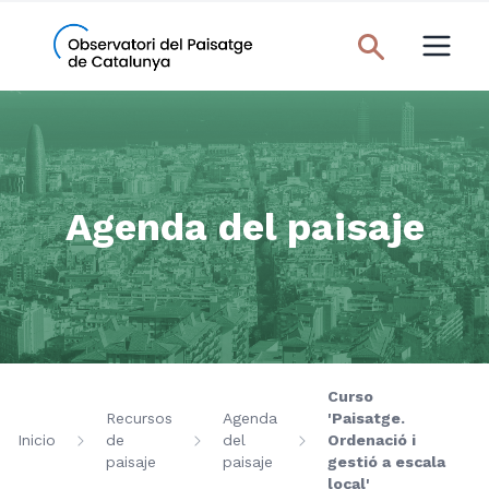
Agenda del paisaje
Curso
Recursos
Agenda
'Paisatge.
Inicio
de
del
Ordenació i
paisaje
paisaje
gestió a escala
local'