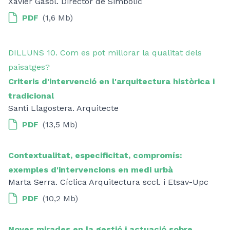
Xavier Gasol. Director de Simbòlic
PDF
(1,6 Mb)
DILLUNS 10. Com es pot millorar la qualitat dels
paisatges?
Criteris d'intervenció en l'arquitectura històrica i
tradicional
Santi Llagostera. Arquitecte
PDF
(13,5 Mb)
Contextualitat, especificitat, compromís:
exemples d'intervencions en medi urbà
Marta Serra. Cíclica Arquitectura sccl. i Etsav-Upc
PDF
(10,2 Mb)
Noves mirades en la gestió i actuació sobre