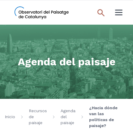
Agenda del paisaje
¿Hacia dónde
Recursos
Agenda
van las
Inicio
de
del
políticas de
paisaje
paisaje
paisaje?