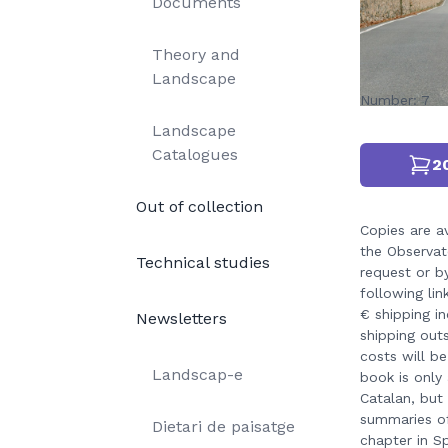
Documents
Theory and
Landscape
Number: 7
Landscape
Catalogues
2
Out of collection
Copies are a
the Observat
Technical studies
request or by
following lin
€ shipping in
Newsletters
shipping out
costs will b
Landscap-e
book is only 
Catalan, but
summaries o
Dietari de paisatge
chapter in S