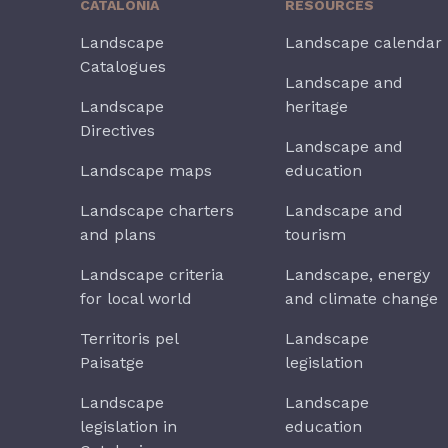
CATALONIA
RESOURCES
Landscape
Landscape calendar
Catalogues
Landscape and
Landscape
heritage
Directives
Landscape and
Landscape maps
education
Landscape charters
Landscape and
and plans
tourism
Landscape criteria
Landscape, energy
for local world
and climate change
Territoris pel
Landscape
Paisatge
legislation
Landscape
Landscape
legislation in
education