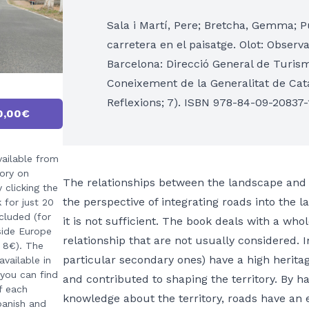
Sala i Martí, Pere; Bretcha, Gemma; Pu
carretera en el paisatge. Olot: Observ
Barcelona: Direcció General de Turi
Coneixement de la Generalitat de Cata
Reflexions; 7). ISBN 978-84-09-20837-
0,00€
vailable from
ory on
The relationships between the landscape and
 clicking the
the perspective of integrating roads into the l
k for just 20
cluded (for
it is not sufficient. The book deals with a who
side Europe
relationship that are not usually considered. 
e 8€). The
particular secondary ones) have a high heritag
available in
 you can find
and contributed to shaping the territory. By 
f each
knowledge about the territory, roads have an 
panish and