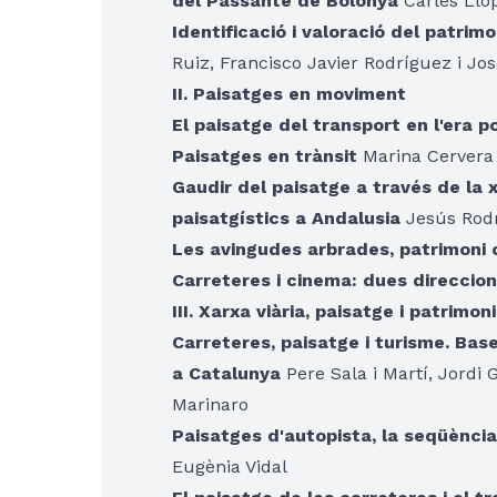
del Passante de Bolonya
Carles Llop 
Identificació i valoració del patri
Ruiz, Francisco Javier Rodríguez i J
II. Paisatges en moviment
El paisatge del transport en l'era p
Paisatges en trànsit
Marina Cervera
Gaudir del paisatge a través de la xa
paisatgístics a Andalusia
Jesús Rod
Les avingudes arbrades, patrimoni 
Carreteres i cinema: dues direccio
III. Xarxa viària, paisatge i patrimo
Carreteres, paisatge i turisme. Base
a Catalunya
Pere Sala i Martí, Jordi
Marinaro
Paisatges d'autopista, la seqüència
Eugènia Vidal