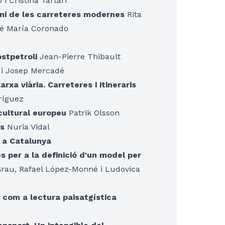
i Cristina Tartari
moni de les carreteres modernes
Rita
osé María Coronado
ostpetroli
Jean-Pierre Thibault
 i Josep Mercadé
rxa viària. Carreteres i itineraris
ríguez
cultural europeu
Patrik Olsson
ns
Nuria Vidal
ni a Catalunya
s per a la definició d'un model per
 Grau, Rafael López-Monné i Ludovica
 com a lectura paisatgística