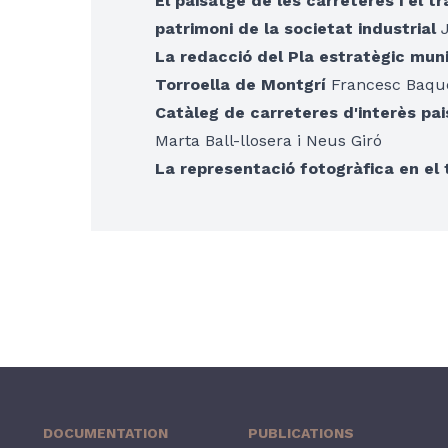
El paisatge de les carreteres i el t
patrimoni de la societat industrial
J
La redacció del Pla estratègic muni
Torroella de Montgrí
Francesc Baquer
Catàleg de carreteres d'interès pai
Marta Ball-llosera i Neus Giró
La representació fotogràfica en el t
DOCUMENTATION
PUBLICATIONS