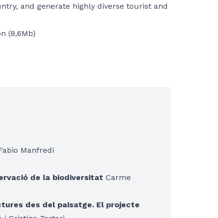
untry, and generate highly diverse tourist and
on (8,6Mb)
abio Manfredi
t
ervació de la biodiversitat
Carme
tures des del paisatge. El projecte