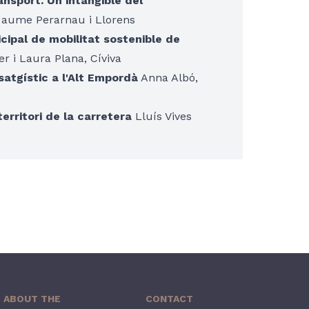
ransport. Un intangible del
aume Perarnau i Llorens
cipal de mobilitat sostenible de
 i Laura Plana, Cíviva
satgístic a l'Alt Empordà
Anna Albó,
erritori de la carretera
Lluís Vives
ABOUT THE
CONTACT